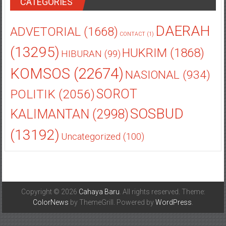
CATEGORIES
DAERAH
ADVETORIAL
(1668)
CONTACT
(1)
(13295)
HUKRIM
(1868)
HIBURAN
(99)
KOMSOS
(22674)
NASIONAL
(934)
POLITIK
(2056)
SOROT
SOSBUD
KALIMANTAN
(2998)
(13192)
Uncategorized
(100)
Copyright © 2026
Cahaya Baru
. All rights reserved. Theme:
ColorNews
by ThemeGrill. Powered by
WordPress
.