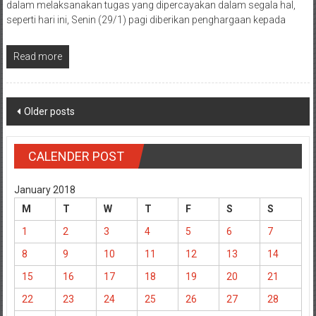
dalam melaksanakan tugas yang dipercayakan dalam segala hal,
seperti hari ini, Senin (29/1) pagi diberikan penghargaan kepada
Read more
Posts
Older posts
navigation
CALENDER POST
January 2018
M
T
W
T
F
S
S
1
2
3
4
5
6
7
8
9
10
11
12
13
14
15
16
17
18
19
20
21
22
23
24
25
26
27
28