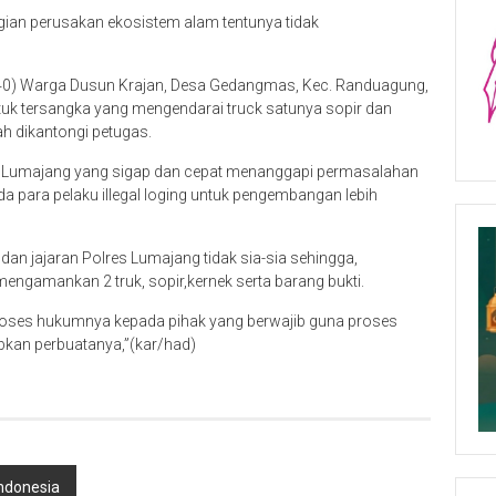
rugian perusakan ekosistem alam tentunya tidak
 (40) Warga Dusun Krajan, Desa Gedangmas, Kec. Randuagung,
ntuk tersangka yang mengendarai truck satunya sopir dan
h dikantongi petugas.
es Lumajang yang sigap dan cepat menanggapi permasalahan
da para pelaku illegal loging untuk pengembangan lebih
n jajaran Polres Lumajang tidak sia-sia sehingga,
ngamankan 2 truk, sopir,kernek serta barang bukti.
oses hukumnya kepada pihak yang berwajib guna proses
bkan perbuatanya,”(kar/had)
ndonesia