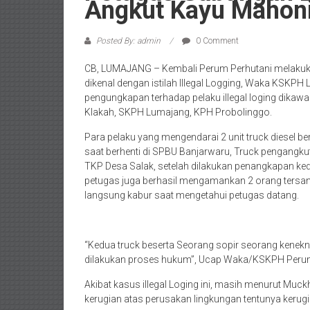
Angkut Kayu Mahoni
Posted By: admin
0 Comment
CB, LUMAJANG – Kembali Perum Perhutani melakuka
dikenal dengan istilah Illegal Logging, Waka KSKPH
pengungkapan terhadap pelaku illegal loging dika
Klakah, SKPH Lumajang, KPH Probolinggo.
Para pelaku yang mengendarai 2 unit truck diesel 
saat berhenti di SPBU Banjarwaru, Truck pengangkut k
TKP Desa Salak, setelah dilakukan penangkapan ke
petugas juga berhasil mengamankan 2 orang tersang
langsung kabur saat mengetahui petugas datang.
“Kedua truck beserta Seorang sopir seorang kenek
dilakukan proses hukum”, Ucap Waka/KSKPH Perum 
Akibat kasus illegal Loging ini, masih menurut Muckh
kerugian atas perusakan lingkungan tentunya kerugia