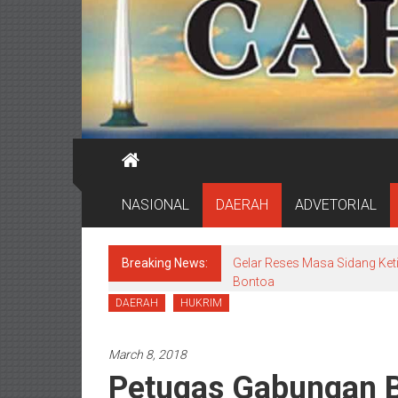
NASIONAL
DAERAH
ADVETORIAL
Breaking News:
Gelar Reses Masa Sidang Keti
Bontoa
DAERAH
HUKRIM
March 8, 2018
Petugas Gabungan B