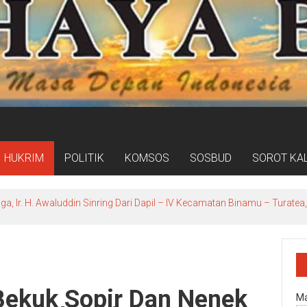
HUKRIM
POLITIK
KOMSOS
SOSBUD
SOROT KA
ga, Ir. H. Awaluddin Sinring Dari Dapil – lV Kecamatan Binamu – Turat
ekuk Sopir Dan Nenek
Ma