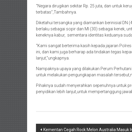
“Negara dirugikan sekitar Rp. 25 juta, dan untuk ke
terbatas”,Tambahnya.
Diketahui tersangka yang diamankan berinisial DN
berlaku sebagai sopir dan MI (30) sebagai kenek, u
keneknya kabur, sementara identitas keduanya suda
“Kami sangat berterima kasih kepada jajaran Polr
ini, dan kami juga berharap ada tindakan tegas kepa
lanjut,”ungkapnya.
Nampaknya upaya yang dilakukan Perum Perhutani da
untuk melakukan pengungkapan masalah tersebut,me
Pihaknya sudah menyerahkan sepenuhnya untuk pr
penyidikan lebih lanjut,untuk mempertanggung jawa
Post
Kementan Cegah Rock Melon Australia Masuk I