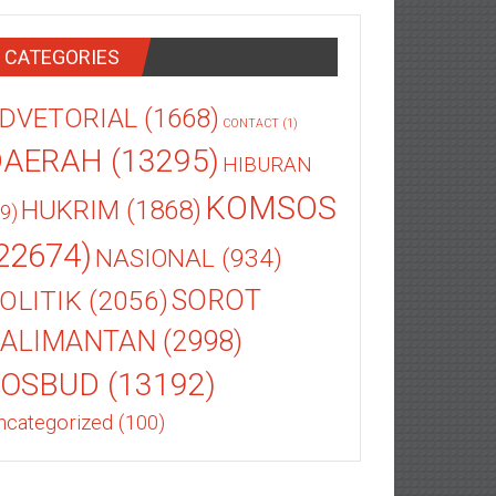
CATEGORIES
DVETORIAL
(1668)
CONTACT
(1)
DAERAH
(13295)
HIBURAN
KOMSOS
HUKRIM
(1868)
9)
22674)
NASIONAL
(934)
OLITIK
(2056)
SOROT
ALIMANTAN
(2998)
SOSBUD
(13192)
ncategorized
(100)