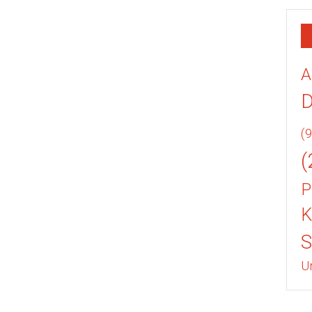
A
(9
(
P
K
U