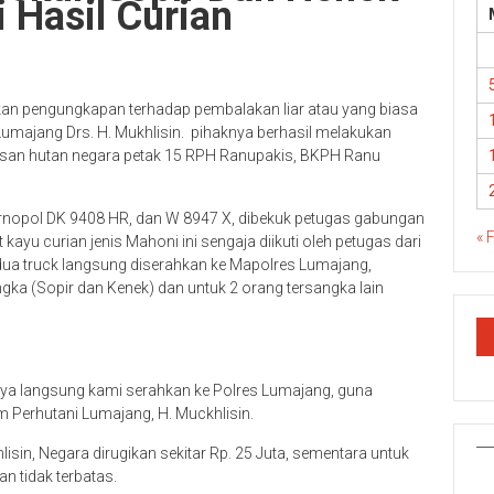
 Hasil Curian
n pengungkapan terhadap pembalakan liar atau yang biasa
 Lumajang Drs. H. Mukhlisin. pihaknya berhasil melakukan
wasan hutan negara petak 15 RPH Ranupakis, BKPH Ranu
bernopol DK 9408 HR, dan W 8947 X, dibekuk petugas gabungan
« 
ayu curian jenis Mahoni ini sengaja diikuti oleh petugas dari
dua truck langsung diserahkan ke Mapolres Lumajang,
ka (Sopir dan Kenek) dan untuk 2 orang tersangka lain
nya langsung kami serahkan ke Polres Lumajang, guna
Perhutani Lumajang, H. Muckhlisin.
lisin, Negara dirugikan sekitar Rp. 25 Juta, sementara untuk
n tidak terbatas.