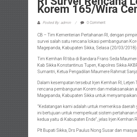
RI Survei Rencana 
Korem 165/Wira Ce
Posted By: admin
0 Comment
CB – Tim Kementerian Pertahanan RI, dengan pimpi
survei salah satu rencana lokasi pembangunan Ko
Magepanda, Kabupaten Sikka, Selasa (20/03/2018)
Tim Kemhan RI tiba di Bandara Frans Seda Maumere d
Kab Sikka Konstantinus Tupen, Kapolres Sikka AKB
Sumantri, Ketua Pengadilan Maumere Rahmat Sanja
Dalam kesempatan tersebut Irjen Kemhan RI, Letje
rencana pembangunan Korem dan melaksanakan aca
Magepanda, Kabupaten Sikka untuk menyampaikan
“Kedatangan kami adalah untuk memeriksa daera
ini bertujuan untuk memperkuat sistem pertahanan ne
kedua yaitu di Kabupaten Ende”, jelas Irjen Kemhan R
Plt Bupati Sikka, Drs Paulus Nong Susar dan masyar