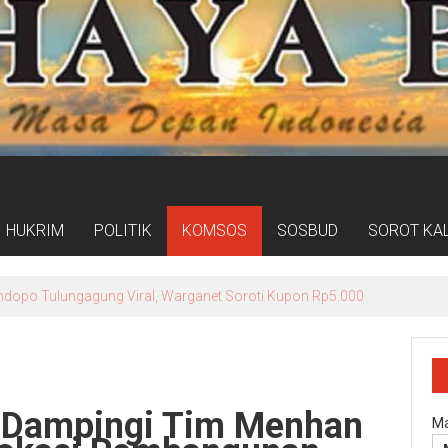
HUKRIM
POLITIK
KOMSOS
SOSBUD
SOROT KA
umat Bersih Jadi Gerakan Kerja Nyata Wujudkan Jeneponto Bahagia
 Dampingi Tim Menhan
Ma