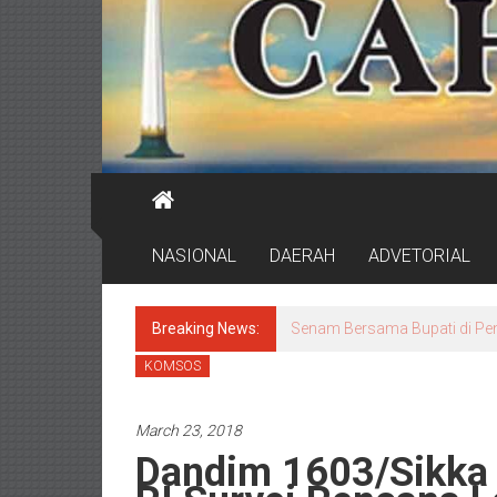
NASIONAL
DAERAH
ADVETORIAL
Breaking News:
Jaga Kebersihan 72 Pekan, J
KOMSOS
March 23, 2018
Dandim 1603/Sikka