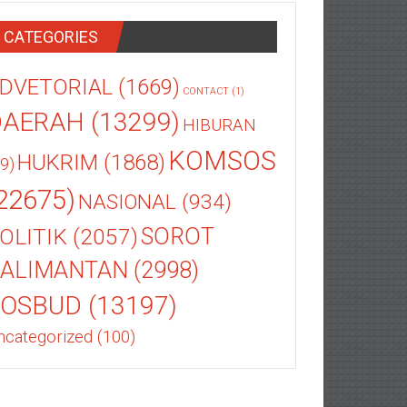
CATEGORIES
DVETORIAL
(1669)
CONTACT
(1)
DAERAH
(13299)
HIBURAN
KOMSOS
HUKRIM
(1868)
9)
22675)
NASIONAL
(934)
OLITIK
(2057)
SOROT
ALIMANTAN
(2998)
SOSBUD
(13197)
ncategorized
(100)