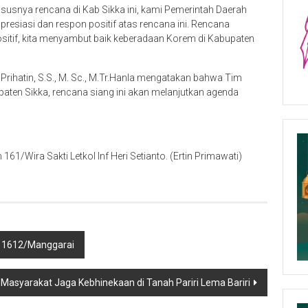
usnya rencana di Kab Sikka ini, kami Pemerintah Daerah
esiasi dan respon positif atas rencana ini. Rencana
itif, kita menyambut baik keberadaan Korem di Kabupaten
Prihatin, S.S., M. Sc., M.Tr.Hanla mengatakan bahwa Tim
paten Sikka, rencana siang ini akan melanjutkan agenda
1/Wira Sakti Letkol Inf Heri Setianto. (Ertin Primawati)
m 1612/Manggarai
syarakat Jaga Kebhinekaan di Tanah Pariri Lema Bariri