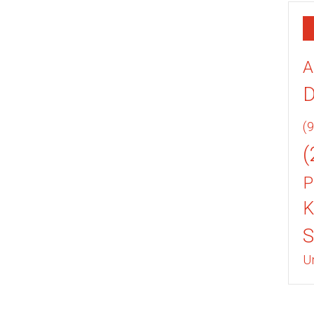
A
(9
(
P
K
U