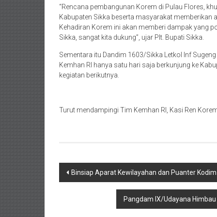
“Rencana pembangunan Korem di Pulau Flores, khus
Kabupaten Sikka beserta masyarakat memberikan apr
Kehadiran Korem ini akan memberi dampak yang pos
Sikka, sangat kita dukung”, ujar Plt. Bupati Sikka.
Sementara itu Dandim 1603/Sikka Letkol Inf Sugeng 
Kemhan RI hanya satu hari saja berkunjung ke Kabu
kegiatan berikutnya.
Turut mendampingi Tim Kemhan RI, Kasi Ren Korem 16
Post
Binsiap Aparat Kewilayahan dan Puanter Kodi
navigation
Pangdam IX/Udayana Himbau Ma