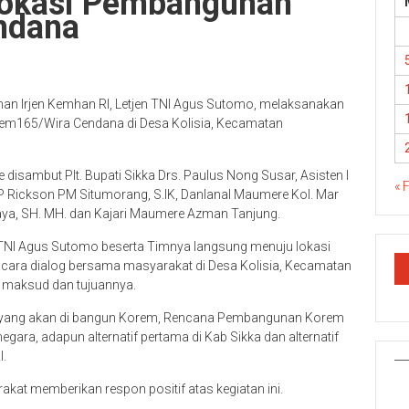
Lokasi Pembangunan
ndana
nan Irjen Kemhan RI, Letjen TNI Agus Sutomo, melaksanakan
rem165/Wira Cendana di Desa Kolisia, Kecamatan
.
isambut Plt. Bupati Sikka Drs. Paulus Nong Susar, Asisten I
« 
P Rickson PM Situmorang, S.IK, Danlanal Maumere Kol. Mar
ya, SH. MH. dan Kajari Maumere Azman Tanjung.
n TNI Agus Sutomo beserta Timnya langsung menuju lokasi
ra dialog bersama masyarakat di Desa Kolisia, Kecamatan
 maksud dan tujuannya.
h yang akan di bangun Korem, Rencana Pembangunan Korem
gara, adapun alternatif pertama di Kab Sikka dan alternatif
I.
akat memberikan respon positif atas kegiatan ini.