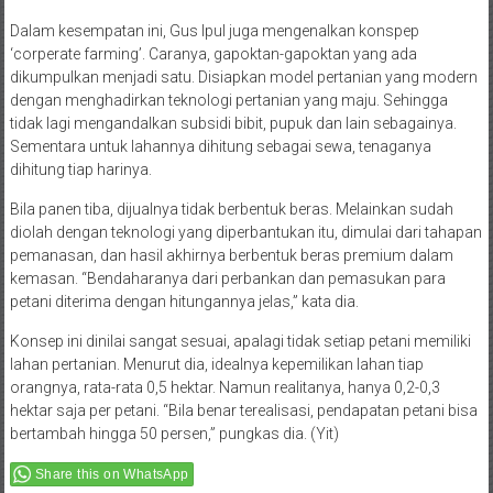
Dalam kesempatan ini, Gus Ipul juga mengenalkan konspep
‘corperate farming’. Caranya, gapoktan-gapoktan yang ada
dikumpulkan menjadi satu. Disiapkan model pertanian yang modern
dengan menghadirkan teknologi pertanian yang maju. Sehingga
tidak lagi mengandalkan subsidi bibit, pupuk dan lain sebagainya.
Sementara untuk lahannya dihitung sebagai sewa, tenaganya
dihitung tiap harinya.
Bila panen tiba, dijualnya tidak berbentuk beras. Melainkan sudah
diolah dengan teknologi yang diperbantukan itu, dimulai dari tahapan
pemanasan, dan hasil akhirnya berbentuk beras premium dalam
kemasan. “Bendaharanya dari perbankan dan pemasukan para
petani diterima dengan hitungannya jelas,” kata dia.
Konsep ini dinilai sangat sesuai, apalagi tidak setiap petani memiliki
lahan pertanian. Menurut dia, idealnya kepemilikan lahan tiap
orangnya, rata-rata 0,5 hektar. Namun realitanya, hanya 0,2-0,3
hektar saja per petani. “Bila benar terealisasi, pendapatan petani bisa
bertambah hingga 50 persen,” pungkas dia. (Yit)
Share this on WhatsApp