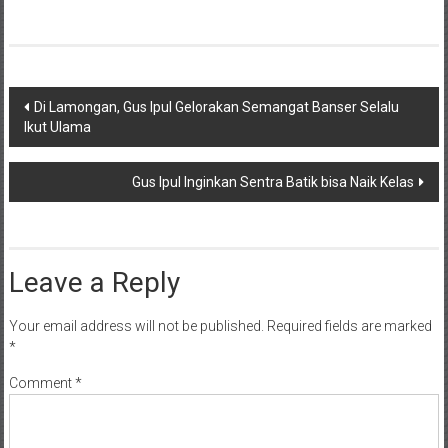
Post
Di Lamongan, Gus Ipul Gelorakan Semangat Banser Selalu
Ikut Ulama
navigation
Gus Ipul Inginkan Sentra Batik bisa Naik Kelas
Leave a Reply
Your email address will not be published.
Required fields are marked
*
Comment
*