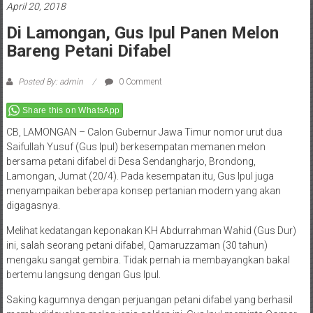
April 20, 2018
Di Lamongan, Gus Ipul Panen Melon
Bareng Petani Difabel
Posted By: admin
0 Comment
Share this on WhatsApp
CB, LAMONGAN – Calon Gubernur Jawa Timur nomor urut dua
Saifullah Yusuf (Gus Ipul) berkesempatan memanen melon
bersama petani difabel di Desa Sendangharjo, Brondong,
Lamongan, Jumat (20/4). Pada kesempatan itu, Gus Ipul juga
menyampaikan beberapa konsep pertanian modern yang akan
digagasnya.
Melihat kedatangan keponakan KH Abdurrahman Wahid (Gus Dur)
ini, salah seorang petani difabel, Qamaruzzaman (30 tahun)
mengaku sangat gembira. Tidak pernah ia membayangkan bakal
bertemu langsung dengan Gus Ipul.
Saking kagumnya dengan perjuangan petani difabel yang berhasil