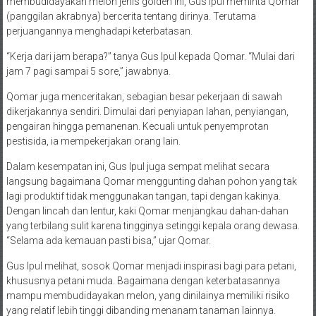
membudidayakan melon jenis golden ini, Gus Ipul meminta Qomar
(panggilan akrabnya) bercerita tentang dirinya. Terutama
perjuangannya menghadapi keterbatasan.
“Kerja dari jam berapa?” tanya Gus Ipul kepada Qomar. “Mulai dari
jam 7 pagi sampai 5 sore,” jawabnya.
Qomar juga menceritakan, sebagian besar pekerjaan di sawah
dikerjakannya sendiri. Dimulai dari penyiapan lahan, penyiangan,
pengairan hingga pemanenan. Kecuali untuk penyemprotan
pestisida, ia mempekerjakan orang lain.
Dalam kesempatan ini, Gus Ipul juga sempat melihat secara
langsung bagaimana Qomar menggunting dahan pohon yang tak
lagi produktif tidak menggunakan tangan, tapi dengan kakinya.
Dengan lincah dan lentur, kaki Qomar menjangkau dahan-dahan
yang terbilang sulit karena tingginya setinggi kepala orang dewasa.
“Selama ada kemauan pasti bisa,” ujar Qomar.
Gus Ipul melihat, sosok Qomar menjadi inspirasi bagi para petani,
khususnya petani muda. Bagaimana dengan keterbatasannya
mampu membudidayakan melon, yang dinilainya memiliki risiko
yang relatif lebih tinggi dibanding menanam tanaman lainnya.