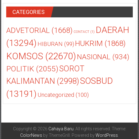
CATEGORIES
DAERAH
ADVETORIAL
(1668)
CONTACT
(1)
(13294)
HUKRIM
(1868)
HIBURAN
(99)
KOMSOS
(22670)
NASIONAL
(934)
POLITIK
(2055)
SOROT
SOSBUD
KALIMANTAN
(2998)
(13191)
Uncategorized
(100)
Copyright © 2026
Cahaya Baru
. All rights reserved. Theme: