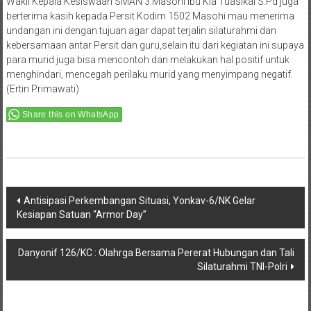
Wakil Kepala Kesiswaan SMAN 3 Masohi ibu Kia Tuasikal S.Pd juga
berterima kasih kepada Persit Kodim 1502 Masohi mau menerima
undangan ini dengan tujuan agar dapat terjalin silaturahmi dan
kebersamaan antar Persit dan guru,selain itu dari kegiatan ini supaya
para murid juga bisa mencontoh dan melakukan hal positif untuk
menghindari, mencegah perilaku murid yang menyimpang negatif.
(Ertin Primawati)
Share this on WhatsApp
Post
Antisipasi Perkembangan Situasi, Yonkav-6/NK Gelar
Kesiapan Satuan “Armor Day”
navigation
Danyonif 126/KC : Olahrga Bersama Pererat Hubungan dan Tali
Silaturahmi TNI-Polri