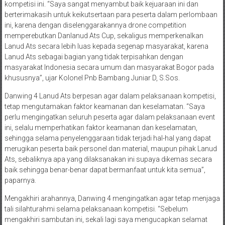
Danwing 4 Lanud Ats, mengatakan sangat menyambut baik
kompetisi ini. “Saya sangat menyambut baik kejuaraan ini dan
berterimakasih untuk keikutsertaan para peserta dalam perlombaan
ini, karena dengan diselenggarakannya drone competition
memperebutkan Danlanud Ats Cup, sekaligus memperkenalkan
Lanud Ats secara lebih luas kepada segenap masyarakat, karena
Lanud Ats sebagai bagian yang tidak terpisahkan dengan
masyarakat Indonesia secara umum dan masyarakat Bogor pada
khususnya”, ujar Kolonel Pnb Bambang Juniar D, S.Sos.
Danwing 4 Lanud Ats berpesan agar dalam pelaksanaan kompetisi,
tetap mengutamakan faktor keamanan dan keselamatan. “Saya
perlu mengingatkan seluruh peserta agar dalam pelaksanaan event
ini, selalu memperhatikan faktor keamanan dan keselamatan,
sehingga selama penyelenggaraan tidak terjadi hal-hal yang dapat
merugikan peserta baik personel dan material, maupun pihak Lanud
Ats, sebaliknya apa yang dilaksanakan ini supaya dikemas secara
baik sehingga benar-benar dapat bermanfaat untuk kita semua”,
paparnya.
Mengakhiri arahannya, Danwing 4 mengingatkan agar tetap menjaga
tali silahturahmi selama pelaksanaan kompetisi. “Sebelum