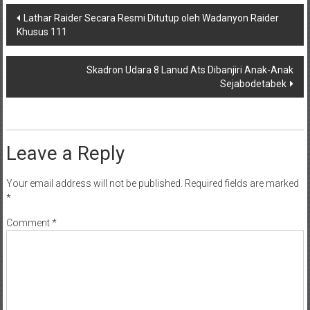
Post
Lathar Raider Secara Resmi Ditutup oleh Wadanyon Raider
Khusus 111
navigation
Skadron Udara 8 Lanud Ats Dibanjiri Anak-Anak
Sejabodetabek
Leave a Reply
Your email address will not be published.
Required fields are marked
*
Comment
*