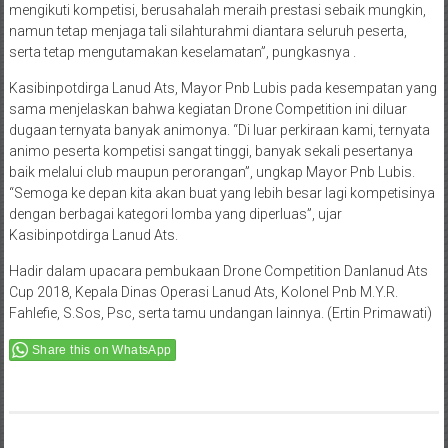
mengakhiri sambutan ini, sekali lagi saya mengucapkan selamat
mengikuti kompetisi, berusahalah meraih prestasi sebaik mungkin,
namun tetap menjaga tali silahturahmi diantara seluruh peserta,
serta tetap mengutamakan keselamatan”, pungkasnya .
Kasibinpotdirga Lanud Ats, Mayor Pnb Lubis pada kesempatan yang
sama menjelaskan bahwa kegiatan Drone Competition ini diluar
dugaan ternyata banyak animonya. “Di luar perkiraan kami, ternyata
animo peserta kompetisi sangat tinggi, banyak sekali pesertanya
baik melalui club maupun perorangan”, ungkap Mayor Pnb Lubis.
“Semoga ke depan kita akan buat yang lebih besar lagi kompetisinya
dengan berbagai kategori lomba yang diperluas”, ujar
Kasibinpotdirga Lanud Ats.
Hadir dalam upacara pembukaan Drone Competition Danlanud Ats
Cup 2018, Kepala Dinas Operasi Lanud Ats, Kolonel Pnb M.Y.R.
Fahlefie, S.Sos, Psc, serta tamu undangan lainnya. (Ertin Primawati)
Share this on WhatsApp