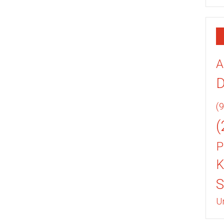
A
(9
(
P
K
U