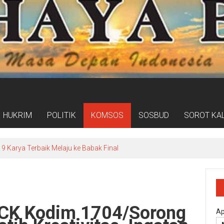
HUKRIM
POLITIK
KOMSOS
SOSBUD
SOROT KA
9 Karya Terbaik Melaju ke Babak Final
 KCK Kodim 1704/Sorong
Ap