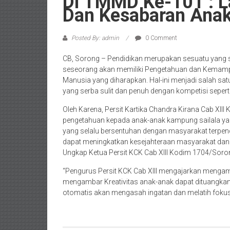
Di TMMD Ke-101 : La
Dan Kesabaran Anak 
Posted By: admin
0 Comment
CB, Sorong – Pendidikan merupakan sesuatu yang 
seseorang akan memiliki Pengetahuan dan Kemamp
Manusia yang diharapkan. Hal-ini menjadi salah sat
yang serba sulit dan penuh dengan kompetisi seperti
Oleh Karena, Persit Kartika Chandra Kirana Cab XI
pengetahuan kepada anak-anak kampung sailala 
yang selalu bersentuhan dengan masyarakat terpenc
dapat meningkatkan kesejahteraan masyarakat dan
Ungkap Ketua Persit KCK Cab XIII Kodim 1704/Sor
“Pengurus Persit KCK Cab XIII mengajarkan mengam
mengambar Kreativitas anak-anak dapat dituangkan
otomatis akan mengasah ingatan dan melatih fokus s