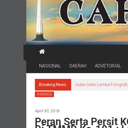
NASIONAL
DAERAH
ADVETORIAL
Breaking News:
Judes Gelar Lomba Fotografi, 
KOMSOS
April 30, 2018
Peran Serta Persit