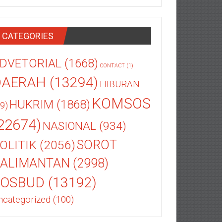
CATEGORIES
DVETORIAL
(1668)
CONTACT
(1)
DAERAH
(13294)
HIBURAN
KOMSOS
HUKRIM
(1868)
9)
22674)
NASIONAL
(934)
OLITIK
(2056)
SOROT
ALIMANTAN
(2998)
SOSBUD
(13192)
ncategorized
(100)