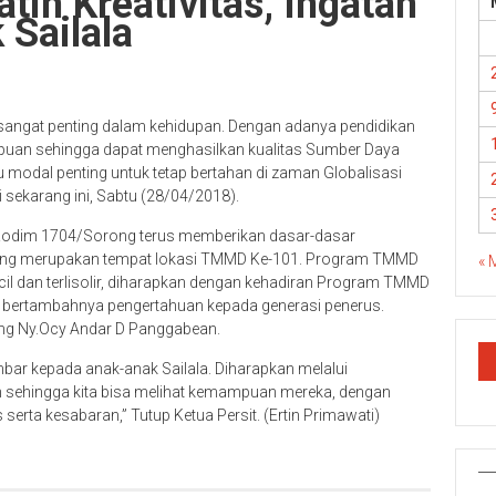
tih Kreativitas, Ingatan
Sailala
sangat penting dalam kehidupan. Dengan adanya pendidikan
uan sehingga dapat menghasilkan kualitas Sumber Daya
u modal penting untuk tetap bertahan di zaman Globalisasi
 sekarang ini, Sabtu (28/04/2018).
II Kodim 1704/Sorong terus memberikan dasar-dasar
yang merupakan tempat lokasi TMMD Ke-101. Program TMMD
« 
il dan terlisolir, diharapkan dengan kehadiran Program TMMD
 bertambahnya pengertahuan kepada generasi penerus.
ong Ny.Ocy Andar D Panggabean.
bar kepada anak-anak Sailala. Diharapkan melalui
 sehingga kita bisa melihat kemampuan mereka, dengan
erta kesabaran,” Tutup Ketua Persit. (Ertin Primawati)