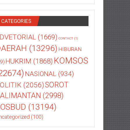
CATEGORIES
DVETORIAL
(1669)
CONTACT
(1)
DAERAH
(13296)
HIBURAN
KOMSOS
HUKRIM
(1868)
9)
22674)
NASIONAL
(934)
OLITIK
(2056)
SOROT
ALIMANTAN
(2998)
SOSBUD
(13194)
ncategorized
(100)