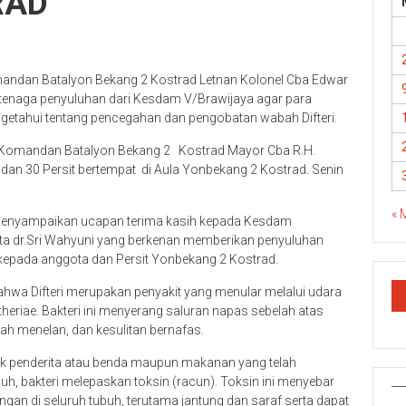
RAD
mandan Batalyon Bekang 2 Kostrad Letnan Kolonel Cba Edwar
 tenaga penyuluhan dari Kesdam V/Brawijaya agar para
getahui tentang pencegahan dan pengobatan wabah Difteri.
il Komandan Batalyon Bekang 2 Kostrad Mayor Cba R.H.
 dan 30 Persit bertempat di Aula Yonbekang 2 Kostrad. Senin
« 
enyampaikan ucapan terima kasih kepada Kesdam
ta dr.Sri Wahyuni yang berkenan memberikan penyuluhan
kepada anggota dan Persit Yonbekang 2 Kostrad.
hwa Difteri merupakan penyakit yang menular melalui udara
heriae. Bakteri ini menyerang saluran napas sebelah atas
ah menelan, dan kesulitan bernafas.
batuk penderita atau benda maupun makanan yang telah
uh, bakteri melepaskan toksin (racun). Toksin ini menyebar
gan di seluruh tubuh, terutama jantung dan saraf serta dapat