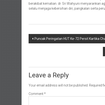
berakibat kematian. dr. Sri Wahyuni menyarankan ag
selalu menjaga kebersihan diri, pangkalan serta per
Post
Puncak Peringatan HUT Ke-72 Persit Kartika C
navigation
Leave a Reply
Your email address will not be published.
Required f
Comment
*