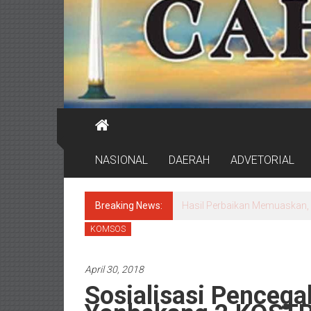
NASIONAL
DAERAH
ADVETORIAL
Breaking News:
Pemkot Surabaya Beri Insent
KOMSOS
April 30, 2018
Sosialisasi Pencega