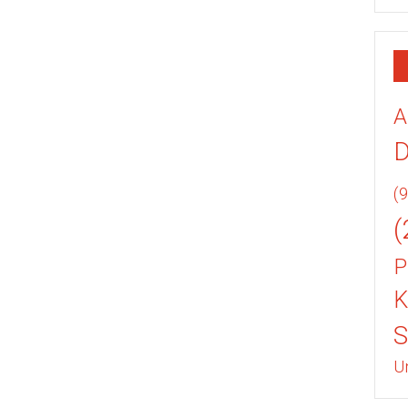
A
(9
(
P
K
U