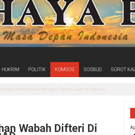
HUKRIM
POLITIK
KOMSOS
SOSBUD
SOROT KA
if Rp300 Ribu bagi Warga yang Rekam Aksi Pencurian Fasum
han Wabah Difteri Di
Ap