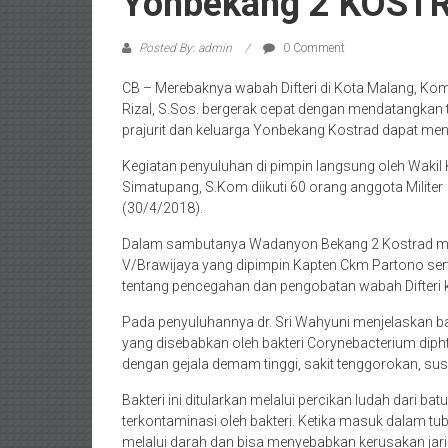
Yonbekang 2 KOST
Posted By: admin
0 Comment
CB – Merebaknya wabah Difteri di Kota Malang, Ko
Rizal, S.Sos. bergerak cepat dengan mendatangkan
prajurit dan keluarga Yonbekang Kostrad dapat men
Kegiatan penyuluhan di pimpin langsung oleh Wak
Simatupang, S.Kom diikuti 60 orang anggota Militer
(30/4/2018).
Dalam sambutanya Wadanyon Bekang 2 Kostrad m
V/Brawijaya yang dipimpin Kapten Ckm Partono ser
tentang pencegahan dan pengobatan wabah Difteri 
Pada penyuluhannya dr. Sri Wahyuni menjelaskan ba
yang disebabkan oleh bakteri Corynebacterium dipht
dengan gejala demam tinggi, sakit tenggorokan, sus
Bakteri ini ditularkan melalui percikan ludah dari 
terkontaminasi oleh bakteri. Ketika masuk dalam tub
melalui darah dan bisa menyebabkan kerusakan jarin