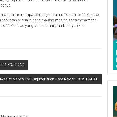
kapnya.
 ini, mampu memompa semangat prajurit Yonarmed 11 Kostrad
pu berkiprah sesuai bidang masing-masing serta menambah
1 Kostrad yang kita cintai ini”, tambahnya. (Ertin
er 431 KOSTRAD
lwaslat Mabes TNI Kunjungi Brigif Para Raider 3 KOSTRAD
ields are marked
*