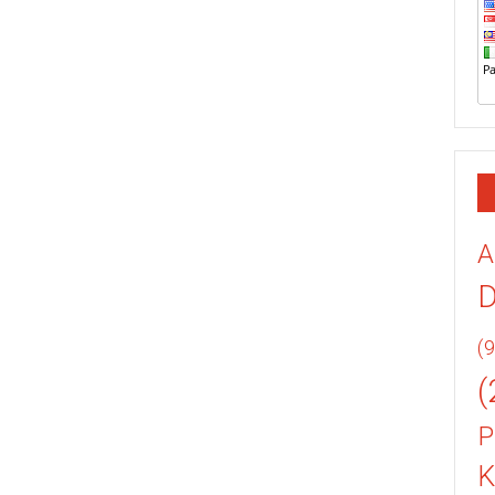
A
(9
(
P
K