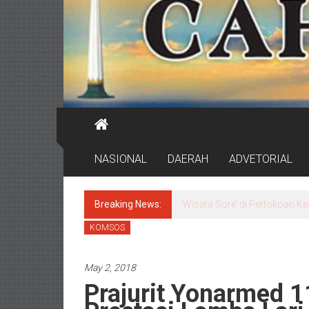
NASIONAL
DAERAH
ADVETORIAL
Breaking News:
DPRD Surabaya Pastikan Pr
KOMSOS
May 2, 2018
Prajurit Yonarmed 