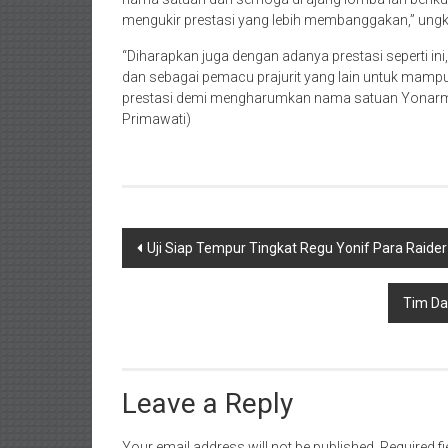
mengukir prestasi yang lebih membanggakan,” ung
“Diharapkan juga dengan adanya prestasi seperti
dan sebagai pemacu prajurit yang lain untuk mam
prestasi demi mengharumkan nama satuan Yonarmed 1
Primawati)
Post
Uji Siap Tempur Tingkat Regu Yonif Para Raid
navigation
Tim Da
Leave a Reply
Your email address will not be published.
Required f