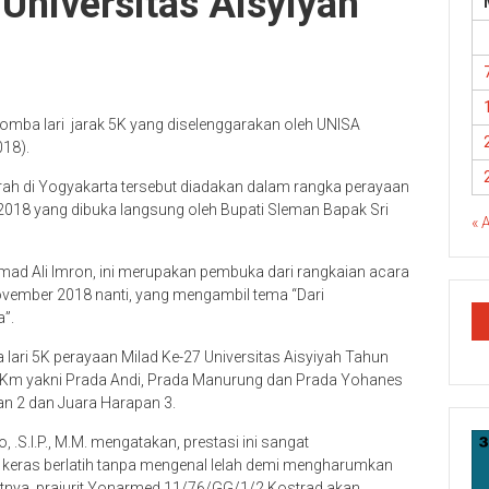
 Universitas Aisyiyah
 lomba lari jarak 5K yang diselenggarakan oleh UNISA
018).
aerah di Yogyakarta tersebut diadakan dalam rangka perayaan
 2018 yang dibuka langsung oleh Bupati Sleman Bapak Sri
« 
ad Ali Imron, ini merupakan pembuka dari rangkaian acara
ovember 2018 nanti, yang mengambil tema “Dari
”.
lari 5K perayaan Milad Ke-27 Universitas Aisyiyah Tahun
5 Km yakni Prada Andi, Prada Manurung dan Prada Yohanes
n 2 dan Juara Harapan 3.
.S.I.P., M.M. mengatakan, prestasi ini sangat
a keras berlatih tanpa mengenal lelah demi mengharumkan
utnya, prajurit Yonarmed 11/76/GG/1/2 Kostrad akan