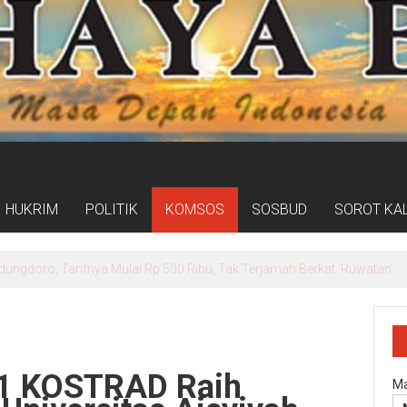
HUKRIM
POLITIK
KOMSOS
SOSBUD
SOROT KA
ogram Kampung Pancasila Terakomodasi Dalam Raperda Kampung Ce
11 KOSTRAD Raih
Ma