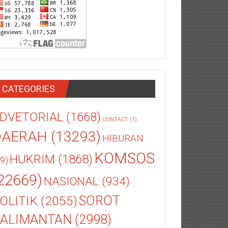
CATEGORIES
DVETORIAL
(1668)
CONTACT
(1)
DAERAH
(13293)
HIBURAN
KOMSOS
HUKRIM
(1868)
9)
22669)
NASIONAL
(934)
OLITIK
(2055)
SOROT
ALIMANTAN
(2998)