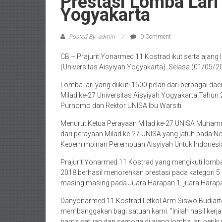
Prestasi Lomba Lari
Yogyakarta
Posted By: admin
0 Comment
CB – Prajurit Yonarmed 11 Kostrad ikut serta ajang
(Universitas Aisyiyah Yogyakarta). Selasa (01/05/2
Lomba lari yang diikuti 1500 pelari dari berbagai d
Milad ke-27 Universitas Aisyiyah Yogyakarta Tahun
Purnomo dan Rektor UNISA Ibu Warsiti.
Menurut Ketua Perayaan Milad ke-27 UNISA Muhamm
dari perayaan Milad ke-27 UNISA yang jatuh pada N
Kepemimpinan Perempuan Aisyiyah Untuk Indonesia
Prajurit Yonarmed 11 Kostrad yang mengikuti lomba 
2018 berhasil menorehkan prestasi pada kategori 
masing masing pada Juara Harapan 1, juara Harapa
Danyonarmed 11 Kostrad Letkol Arm Siswo Budiarto, 
membanggakan bagi satuan kami. ”Inilah hasil kerj
nama satuan dan semoga di ajang lomba lari berik