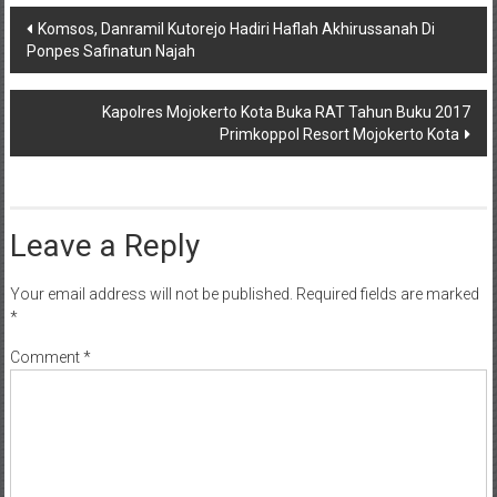
Post
Komsos, Danramil Kutorejo Hadiri Haflah Akhirussanah Di
Ponpes Safinatun Najah
navigation
Kapolres Mojokerto Kota Buka RAT Tahun Buku 2017
Primkoppol Resort Mojokerto Kota
Leave a Reply
Your email address will not be published.
Required fields are marked
*
Comment
*