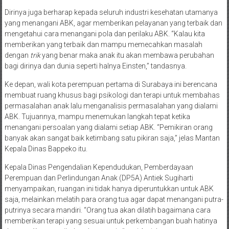
normal,” tutur wali kota sarat akan prestasi itu.
Dirinya juga berharap kepada seluruh industri kesehatan utamanya
yang menangani ABK, agar memberikan pelayanan yang terbaik dan
mengetahui cara menangani pola dan perilaku ABK. “Kalau kita
memberikan yang terbaik dan mampu memecahkan masalah
dengan
trik
yang benar maka anak itu akan membawa perubahan
bagi dirinya dan dunia seperti halnya Einsten,” tandasnya.
Ke depan, wali kota perempuan pertama di Surabaya ini berencana
membuat ruang khusus bagi psikologi dan terapi untuk membahas
permasalahan
anak lalu menganalisis permasalahan yang dialami
ABK. Tujuannya, mampu menemukan langkah tepat ketika
menangani persoalan yang dialami setiap ABK. “Pemikiran orang
banyak akan sangat baik ketimbang satu pikiran saja,” jelas Mantan
Kepala Dinas Bappeko itu.
Kepala Dinas Pengendalian Kependudukan, Pemberdayaan
Perempuan dan Perlindungan Anak (DP5A) Antiek Sugiharti
menyampaikan, ruangan ini tidak hanya diperuntukkan untuk ABK
saja, melainkan melatih para orang tua agar dapat menangani putra-
putrinya secara mandiri. “Orang tua akan dilatih bagaimana cara