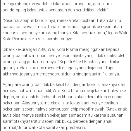
maupun khusus melalui pemberdayaan orang tua serta
mengembangkan wadah edukasi bagi orang tua, guru, guru
pandamping kelas untuk pengasuh dan pendidikan efektif.
“Seburuk apapun kondisinya, mereka tetap ciptaan Tuhan dan itu
sama posisinya dimata Tuhan. Tidak ada lagi anak berkebutuhan
khusus disembunyikan orang tuanya. Kita semua sama,” tegas Wali
Kota Risma di sela-sela sambutannya.
Dibalik kekurangan ABK, Wali Kota Risma mengingatkan kepada
orang tua bahwa Tuhan menyelipkan talenta yang tidak dimiliki oleh
orang-orang pada umumnya. “Seperti Albert Einsten yang dinilai
gurunya tidak bisa dan mengerti dengan yang diajarkan. Tapi
akhirnya, jasanya mempengaruhi dunia hingga saat ini,” ujarnya.
Agar para orang tua tidak berkecil hati dengan kondisi anaknya dan
percaya bahwa Tuhan adil, Wali Kota Risma menjelaskan bahwa ke
depan, anak-anak berkebutuhan khusus akan dibutuhkan di dunia
pekerjaan. Alasannya, mereka dinilai fokus saat menyelesaikan
pekerjaan, seperti halnya pembuatan chip mobil mewah. “Anak-anak
autis bisa menyelesaikan pekerjaan semacam itu karena susunan
saraf otaknya teratur seperti rak buku, berbeda dengan anak