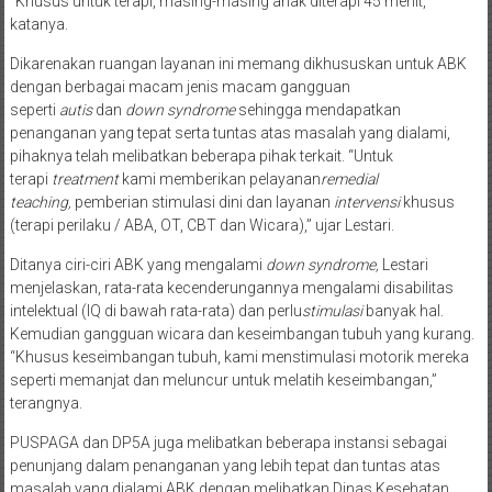
perkembangan anak. Lalu, ada ruang observasi dan bermain.
“Khusus untuk terapi, masing-masing anak diterapi 45 menit,”
katanya.
Dikarenakan ruangan layanan ini memang dikhususkan untuk ABK
dengan berbagai macam jenis macam gangguan
seperti
autis
dan
down syndrome
sehingga mendapatkan
penanganan yang tepat serta tuntas atas masalah yang dialami,
pihaknya telah melibatkan beberapa pihak terkait. “Untuk
terapi
treatment
kami memberikan pelayanan
remedial
teaching,
pemberian stimulasi dini dan layanan
intervensi
khusus
(terapi perilaku / ABA, OT, CBT dan Wicara),” ujar Lestari.
Ditanya ciri-ciri ABK yang mengalami
down syndrome,
Lestari
menjelaskan, rata-rata kecenderungannya mengalami disabilitas
intelektual (IQ di bawah rata-rata) dan perlu
stimulasi
banyak hal.
Kemudian gangguan wicara dan keseimbangan tubuh yang kurang.
“Khusus keseimbangan tubuh, kami menstimulasi motorik mereka
seperti memanjat dan meluncur untuk melatih keseimbangan,”
terangnya.
PUSPAGA dan DP5A juga melibatkan beberapa instansi sebagai
penunjang dalam penanganan yang lebih tepat dan tuntas atas