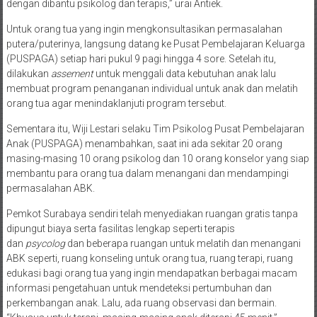
memberikan terapi yang sesuai untuk perkembangan buah hatinya
dengan dibantu psikolog dan terapis,” urai Antiek.
Untuk orang tua yang ingin mengkonsultasikan permasalahan
putera/puterinya, langsung datang ke Pusat Pembelajaran Keluarga
(PUSPAGA) setiap hari pukul 9 pagi hingga 4 sore. Setelah itu,
dilakukan
assement
untuk menggali data kebutuhan anak lalu
membuat program penanganan individual untuk anak dan melatih
orang tua agar menindaklanjuti program tersebut.
Sementara itu, Wiji Lestari selaku Tim Psikolog Pusat Pembelajaran
Anak (PUSPAGA) menambahkan, saat ini ada sekitar 20 orang
masing-masing 10 orang psikolog dan 10 orang konselor yang siap
membantu para orang tua dalam menangani dan mendampingi
permasalahan ABK.
Pemkot Surabaya sendiri telah menyediakan ruangan gratis tanpa
dipungut biaya serta fasilitas lengkap seperti terapis
dan
psycolog
dan beberapa ruangan untuk melatih dan menangani
ABK seperti, ruang konseling untuk orang tua, ruang terapi, ruang
edukasi bagi orang tua yang ingin mendapatkan berbagai macam
informasi pengetahuan untuk mendeteksi pertumbuhan dan