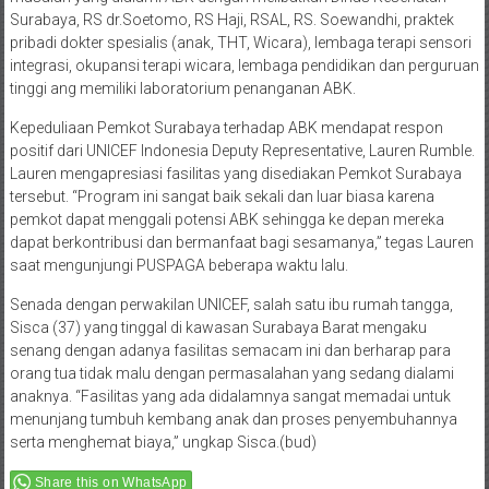
masalah yang dialami ABK dengan melibatkan Dinas Kesehatan
Surabaya, RS dr.Soetomo, RS Haji, RSAL, RS. Soewandhi, praktek
pribadi dokter spesialis (anak, THT, Wicara), lembaga terapi sensori
integrasi, okupansi terapi wicara, lembaga pendidikan dan perguruan
tinggi ang memiliki laboratorium penanganan ABK.
Kepeduliaan Pemkot Surabaya terhadap ABK mendapat respon
positif dari UNICEF Indonesia Deputy Representative, Lauren Rumble.
Lauren mengapresiasi fasilitas yang disediakan Pemkot Surabaya
tersebut. “Program ini sangat baik sekali dan luar biasa karena
pemkot dapat menggali potensi ABK sehingga ke depan mereka
dapat berkontribusi dan bermanfaat bagi sesamanya,” tegas Lauren
saat mengunjungi PUSPAGA beberapa waktu lalu.
Senada dengan perwakilan UNICEF, salah satu ibu rumah tangga,
Sisca (37) yang tinggal di kawasan Surabaya Barat mengaku
senang dengan adanya fasilitas semacam ini dan berharap para
orang tua tidak malu dengan permasalahan yang sedang dialami
anaknya. “Fasilitas yang ada didalamnya sangat memadai untuk
menunjang tumbuh kembang anak dan proses penyembuhannya
serta menghemat biaya,” ungkap Sisca.(bud)