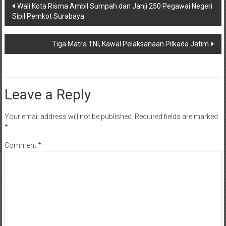
Post
Wali Kota Risma Ambil Sumpah dan Janji 250 Pegawai Negeri
Sipil Pemkot Surabaya
navigation
Tiga Matra TNI, Kawal Pelaksanaan Pilkada Jatim
Leave a Reply
Your email address will not be published.
Required fields are marked
*
Comment
*