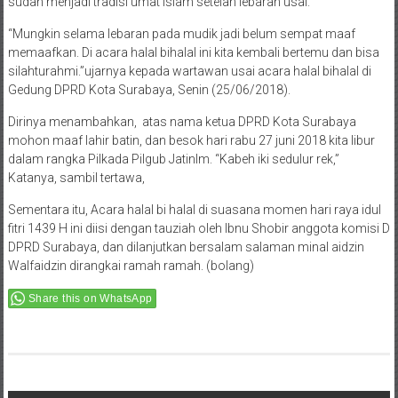
sudah menjadi tradisi umat Islam setelah lebaran usai.
“Mungkin selama lebaran pada mudik jadi belum sempat maaf
memaafkan. Di acara halal bihalal ini kita kembali bertemu dan bisa
silahturahmi.”ujarnya kepada wartawan usai acara halal bihalal di
Gedung DPRD Kota Surabaya, Senin (25/06/2018).
Dirinya menambahkan, atas nama ketua DPRD Kota Surabaya
mohon maaf lahir batin, dan besok hari rabu 27 juni 2018 kita libur
dalam rangka Pilkada Pilgub Jatinlm. “Kabeh iki sedulur rek,”
Katanya, sambil tertawa,
Sementara itu, Acara halal bi halal di suasana momen hari raya idul
fitri 1439 H ini diisi dengan tauziah oleh Ibnu Shobir anggota komisi D
DPRD Surabaya, dan dilanjutkan bersalam salaman minal aidzin
Walfaidzin dirangkai ramah ramah. (bolang)
Share this on WhatsApp