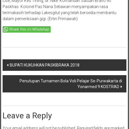
Lise, Mayor Kes Tining, dr. Nike. Komandan Satuan Bravo 90
Paskhas Kolonel Pas Nana Setiawan menyampakan rasa
terimakasih terhadap Lakesgilut yang telah bersedia membantu
dalam pemeriksaan gigi. (Ertin Primawati)
Share this on WhatsApp
Post
BUPATI KUKUHKAN PASKIBRAKA 2018
navigation
Penutupan Turnamen Bola Voli Pelajar Se-Purwakarta di
Yonarmed 9 KOSTRAD
Leave a Reply
Your email address will not be published.
Required fields are marked