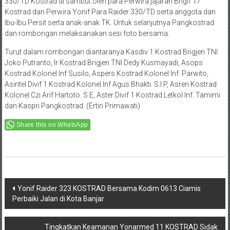
330/TD Kostrad di sambut oleh para Perwira jajaran Brigif 17
Kostrad dan Perwira Yonif Para Raider 330/TD serta anggota dan
Ibu-Ibu Persit serta anak-anak TK. Untuk selanjutnya Pangkostrad
dan rombongan melaksanakan sesi foto bersama.
Turut dalam rombongan diantaranya Kasdiv 1 Kostrad Brigjen TNI
Joko Putranto, Ir Kostrad Brigjen TNI Dedy Kusmayadi, Asops
Kostrad Kolonel Inf Susilo, Aspers Kostrad Kolonel Inf. Parwito,
Asintel Divif 1 Kostrad Kolonel Inf Agus Bhakti. S.I.P, Asren Kostrad
Kolonel Czi Arif Hartoto. S.E, Aster Divif 1 Kostrad Letkol Inf. Tamimi
dan Kaspri Pangkostrad. (Ertin Primawati)
Share this on WhatsApp
Post
Yonif Raider 323 KOSTRAD Bersama Kodim 0613 Ciamis
Perbaiki Jalan di Kota Banjar
navigation
Tingkatkan Keamanan Yonarmed 11 KOSTRAD Sidak