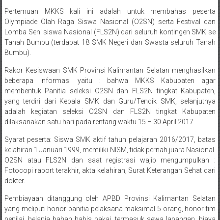
Pertemuan MKKS kali ini adalah untuk membahas peserta
Olympiade Olah Raga Siswa Nasional (O2SN) serta Festival dan
Lomba Seni siswa Nasional (FLS2N) dari seluruh kontingen SMK se
Tanah Bumbu (terdapat 18 SMK Negeri dan Swasta seluruh Tanah
Bumbu).
Rakor Kesiswaan SMK Provinsi Kalimantan Selatan menghasilkan
beberapa informasi yaitu : bahwa MKKS Kabupaten agar
membentuk Panitia seleksi O2SN dan FLS2N tingkat Kabupaten,
yang terdiri dari Kepala SMK dan Guru/Tendik SMK, selanjutnya
adalah kegiatan seleksi O2SN dan FLS2N tingkat Kabupaten
dilaksanakan satu hari pada rentang waktu 15 – 30 April 2017.
Syarat peserta: Siswa SMK aktif tahun pelajaran 2016/2017, batas
kelahiran 1 Januari 1999, memiliki NISM, tidak pernah juara Nasional
O2SN atau FLS2N dan saat registrasi wajib mengumpulkan :
Fotocopi raport terakhir, akta kelahiran, Surat Keterangan Sehat dari
dokter.
Pembiayaan ditanggung oleh APBD Provinsi Kalimantan Selatan
yang meliputi honor panitia pelaksana maksimal 5 orang, honor tim
penilai, belanja bahan habis pakai, termasuk sewa lapangan, biaya