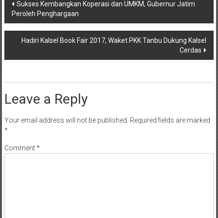
Post
Sukses Kembangkan Koperasi dan UMKM, Gubernur Jatim
Peroleh Penghargaan
navigation
Hadiri Kalsel Book Fair 2017, Waket PKK Tanbu Dukung Kalsel
Cerdas
Leave a Reply
Your email address will not be published.
Required fields are marked
*
Comment
*