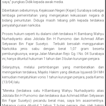
saya,” pungkas Didik kepada awak media.
Diberitakan sebelumnya, Kejaksaan Negeri (Kejari) Surabaya sebagai
lembaga pemerintahan yang mengerjakan kekuasaan negara di
bidang penuntutan. Diduga masih tebang pilih kepada terdakwa
penyalahgunaan narkoba.
Proses hukum seperti itu dialami oleh terdakwa H. Bambang Wahyu
Nurhadiyanto alias Jidolala Bin H Purnomo dan Achmad Alfian
Setyawan Bin Fajar Susetyo. Terbukti bersalah menggunakan
Narkotika jenis sabu dengan berat 1,07 gram beserta
pembungkusnya, warga Jalan Manukan Rejo Gg. I No. 04 Surabaya
ini, hanya dituntut hukuman 1 tahun dan 3 bulan kurungan penjara.
Selanjutnya, melalui pertimbangan yang memberatkan dan
meringankan terdakwa, Majelis Hakim yang diketuai Isjuwedi SH MH
kemudian menjatuhkan vonis 1 tahun kurungan penjara, pada Kamis
(13/04) lalu.
“Mereka (terdakwa satu H.Bambang Wahyu Nurhadiyanto alias
Jidolala Bin H Purnomo dan terdakwa dua Achmad Alfian Setyawan
Bin Fajar Susetyo) pecandu berat mas, saya tim asasmentnya.
Makanya cuma dituntut 1 tahun 3 bulan penjara, dan oleh hakim