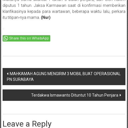
diputus 1 tahun. Jaksa Karmawan saat di konfirmasi memberikan
klarifikasinya kepada para wartawan, beberapa waktu lalu, perkara
itu titipan-nya mama.
(Nur)
.
Share this on WhatsApp
Post
MAHKAMAH AGUNG MENGIRIM 3 MOBIL BUAT OPERASIONAL
PN SURABAYA
navigation
Terdakwa Ismawanto Dituntut 10 Tahun Penjara
Leave a Reply