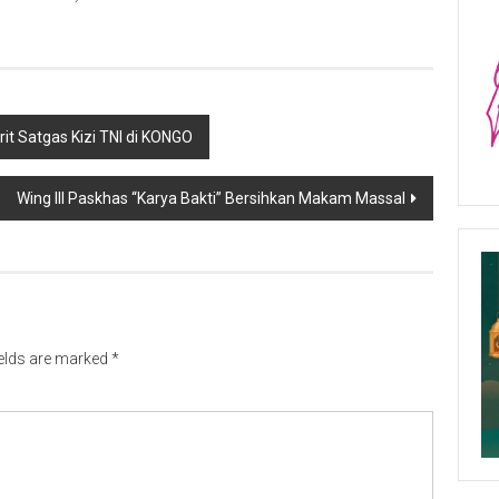
rit Satgas Kizi TNI di KONGO
Wing III Paskhas “Karya Bakti” Bersihkan Makam Massal
ields are marked
*