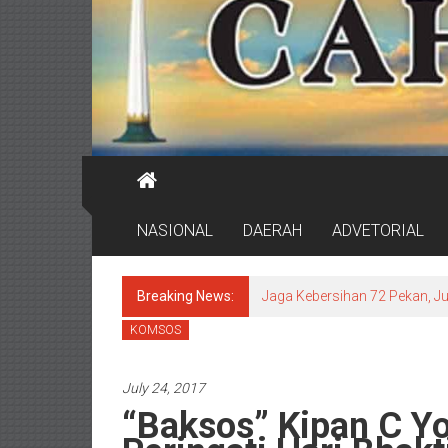
NASIONAL
DAERAH
ADVETORIAL
Breaking News:
Jaga Kebersihan 72 Pekan, J
KOMSOS
July 24, 2017
“Baksos” Kipan C Y