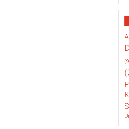
A
(9
(
P
K
U