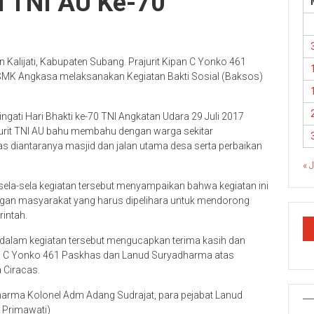
ti TNI AU Ke-70
Kalijati, Kabupaten Subang. Prajurit Kipan C Yonko 461
MK Angkasa melaksanakan Kegiatan Bakti Sosial (Baksos)
gati Hari Bhakti ke-70 TNI Angkatan Udara 29 Juli 2017
jurit TNI AU bahu membahu dengan warga sekitar
s diantaranya masjid dan jalan utama desa serta perbaikan
« 
ela-sela kegiatan tersebut menyampaikan bahwa kegiatan ini
ngan masyarakat yang harus dipelihara untuk mendorong
intah.
t dalam kegiatan tersebut mengucapkan terima kasih dan
an C Yonko 461 Paskhas dan Lanud Suryadharma atas
 Ciracas.
harma Kolonel Adm Adang Sudrajat, para pejabat Lanud
 Primawati)