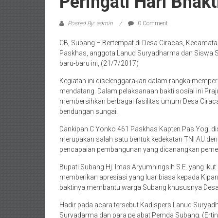
Peringati Hari Bhak
Posted By: admin
0 Comment
CB, Subang – Bertempat di Desa Ciracas, Kecamatan 
Paskhas, anggota Lanud Suryadharma dan Siswa S
baru-baru ini, (21/7/2017)
Kegiatan ini diselenggarakan dalam rangka memperin
mendatang. Dalam pelaksanaan bakti sosial ini Pra
membersihkan berbagai fasilitas umum Desa Ciraca
bendungan sungai.
Dankipan C Yonko 461 Paskhas Kapten Pas Yogi dis
merupakan salah satu bentuk kedekatan TNI AU de
pencapaian pembangunan yang dicanangkan pemer
Bupati Subang Hj. Imas Aryumningsih S.E. yang iku
memberikan apresiasi yang luar biasa kepada Kip
baktinya membantu warga Subang khususnya Desa
Hadir pada acara tersebut Kadispers Lanud Suryad
Suryadarma dan para pejabat Pemda Subang. (Ertin