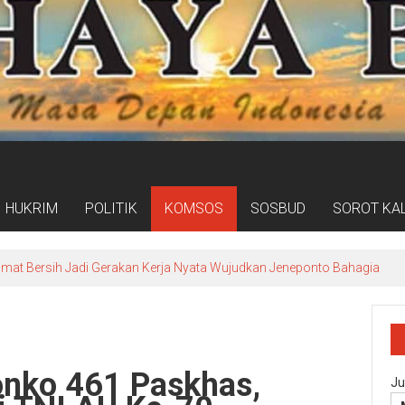
HUKRIM
POLITIK
KOMSOS
SOSBUD
SOROT KA
umat Bersih Jadi Gerakan Kerja Nyata Wujudkan Jeneponto Bahagia
onko 461 Paskhas,
Ju