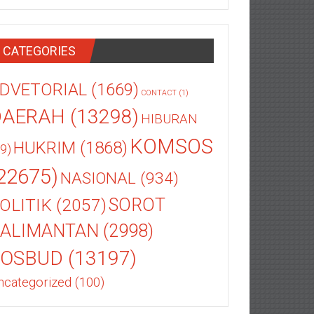
CATEGORIES
DVETORIAL
(1669)
CONTACT
(1)
DAERAH
(13298)
HIBURAN
KOMSOS
HUKRIM
(1868)
9)
22675)
NASIONAL
(934)
OLITIK
(2057)
SOROT
ALIMANTAN
(2998)
SOSBUD
(13197)
ncategorized
(100)