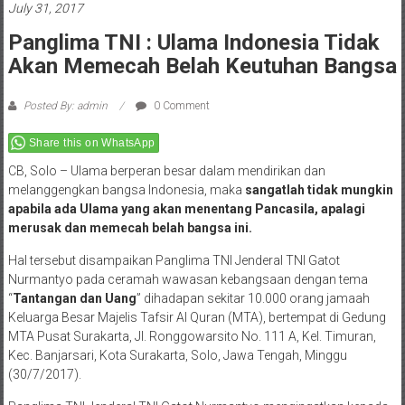
July 31, 2017
Panglima TNI : Ulama Indonesia Tidak
Akan Memecah Belah Keutuhan Bangsa
Posted By: admin
0 Comment
Share this on WhatsApp
CB, Solo – Ulama berperan besar dalam mendirikan dan
melanggengkan bangsa Indonesia, maka
sangatlah tidak mungkin
apabila ada Ulama yang akan menentang Pancasila, apalagi
merusak dan memecah belah bangsa ini.
Hal tersebut disampaikan Panglima TNI Jenderal TNI Gatot
Nurmantyo pada ceramah wawasan kebangsaan dengan tema
“
Tantangan dan Uang
” dihadapan sekitar 10.000 orang jamaah
Keluarga Besar Majelis Tafsir Al Quran (MTA), bertempat di Gedung
MTA Pusat Surakarta, Jl. Ronggowarsito No. 111 A, Kel. Timuran,
Kec. Banjarsari, Kota Surakarta, Solo, Jawa Tengah, Minggu
(30/7/2017).