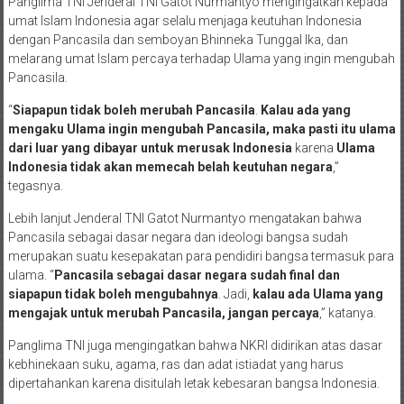
Panglima TNI Jenderal TNI Gatot Nurmantyo mengingatkan kepada
umat Islam Indonesia agar selalu menjaga keutuhan Indonesia
dengan Pancasila dan semboyan Bhinneka Tunggal Ika, dan
melarang umat Islam percaya terhadap Ulama yang ingin mengubah
Pancasila.
“
Siapapun tidak boleh merubah Pancasila
.
Kalau ada yang
mengaku Ulama ingin mengubah Pancasila, maka pasti itu ulama
dari luar yang dibayar untuk merusak Indonesia
karena
Ulama
Indonesia tidak akan memecah belah keutuhan negara
,”
tegasnya.
Lebih lanjut Jenderal TNI Gatot Nurmantyo mengatakan bahwa
Pancasila sebagai dasar negara dan ideologi bangsa sudah
merupakan suatu kesepakatan para pendidiri bangsa termasuk para
ulama. “
Pancasila sebagai dasar negara sudah final dan
siapapun tidak boleh mengubahnya
. Jadi,
kalau ada Ulama yang
mengajak untuk merubah Pancasila, jangan percaya
,” katanya.
Panglima TNI juga mengingatkan bahwa NKRI didirikan atas dasar
kebhinekaan suku, agama, ras dan adat istiadat yang harus
dipertahankan karena disitulah letak kebesaran bangsa Indonesia.