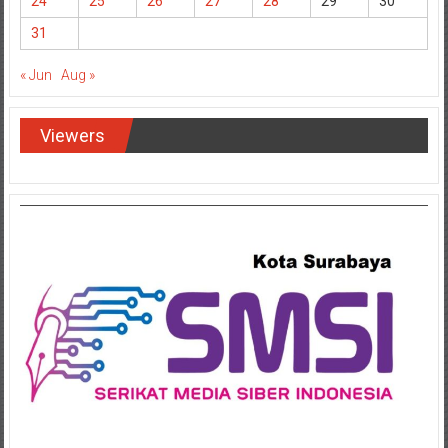
24
25
26
27
28
29
30
31
« Jun
Aug »
Viewers