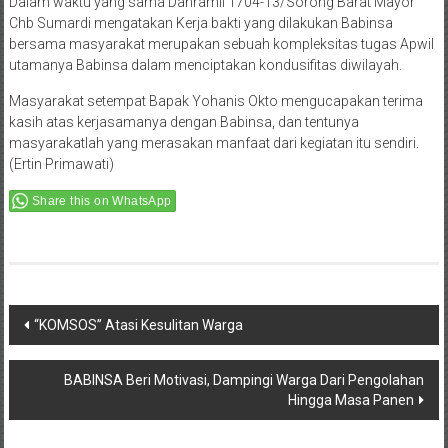
Dalam waktu yang sama Danramil 1704-13/Sorong Barat Mayor
Chb Sumardi mengatakan Kerja bakti yang dilakukan Babinsa
bersama masyarakat merupakan sebuah kompleksitas tugas Apwil
utamanya Babinsa dalam menciptakan kondusifitas diwilayah.
Masyarakat setempat Bapak Yohanis Okto mengucapakan terima
kasih atas kerjasamanya dengan Babinsa, dan tentunya
masyarakatlah yang merasakan manfaat dari kegiatan itu sendiri.
(Ertin Primawati)
Share this on WhatsApp
Post
“KOMSOS” Atasi Kesulitan Warga
navigation
BABINSA Beri Motivasi, Dampingi Warga Dari Pengolahan
Hingga Masa Panen