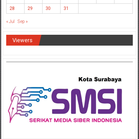
28
29
30
31
« Jul
Sep »
Viewers