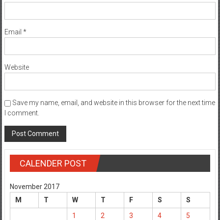
Email
*
Website
Save my name, email, and website in this browser for the next time
I comment.
CALENDER POST
November 2017
M
T
W
T
F
S
S
1
2
3
4
5