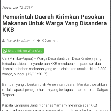
November 12, 2017
Pemerintah Daerah Kirimkan Pasokan
Makanan Untuk Warga Yang Disandera
KKB
Posted By: admin
0 Comment
Share this on WhatsApp
CB, (Mimika-Papua) – Warga Desa Banti dan Desa Kimbely yang
terisolasi akibat penyanderaan KKB mendapatkan pasokan dua
kontainer bahan makanan yang telah disiapkan untuk sekitar 1.300
warga,
Minggu (12/11/2017).
Bantuan yang diberikan oleh Pemerintah Daerah Mimika diserahkan
melalui aparat penegak hukum yang bertugas dalam operasi Satgas
Terpadu.
Kepala Kampung Banti, Yohanes Yamany meminta agar KKB
memberikan akses kepada masyarakat untuk pergi ke Tembagapura
mengambil bahan makanan yang sudah disiapkan oleh pemerintah