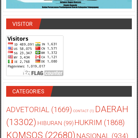
VISITOR
CATEGORIES
DAERAH
ADVETORIAL
(1669)
CONTACT
(1)
(13302)
HUKRIM
(1868)
HIBURAN
(99)
KOMSOS
(22680)
NASIONAL
(934)