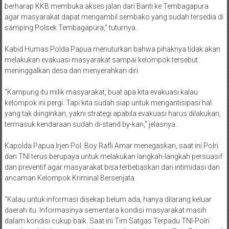
agar masyarakat dapat mengambil sembako yang sudah tersedia di
samping Polsek Tembagapura,” tuturnya.
Kabid Humas Polda Papua menuturkan bahwa pihaknya tidak akan
melakukan evakuasi masyarakat sampai kelompok tersebut
meninggalkan desa dan menyerahkan diri.
“Kampung itu milik masyarakat, buat apa kita evakuasi kalau
kelompok ini pergi. Tapi kita sudah siap untuk mengantisipasi hal
yang tak diinginkan, yakni strategi apabila evakuasi harus dilakukan,
termasuk kendaraan sudah di-stand by-kan,” jelasnya.
Kapolda Papua Irjen Pol. Boy Rafli Amar menegaskan, saat ini Polri
dan TNI terus berupaya untuk melakukan langkah-langkah persuasif
dan preventif agar masyarakat bisa terbebaskan dari intimidasi dan
ancaman Kelompok Kriminal Bersenjata.
“Kalau untuk informasi disekap belum ada, hanya dilarang keluar
daerah itu. Informasinya sementara kondisi masyarakat masih
dalam kondisi cukup baik. Saat ini Tim Satgas Terpadu TNI-Polri
masih melakukan upaya di lapangan,” pungkasnya. (Ertin Primawati)