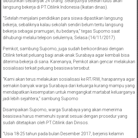
dibutuhkan sebanyak 24 orang. Selanjutnya setelah lulus akan
langsung bekerja di PT.Citilink Indonesia (Ikatan dinas).
”Setelah menjalani pendidikan para siswa dipastikan langsung
bekerja, sebaliknya kalau sekolah sendiri belum tentu langsung
bekerja sebagai pramugari, itu bedanya,” tegas Supomo saat
dihubungi melalui telepon selulernya, Selasa (14/11/2017).
Pemkot, sambung Supomo, juga sudah berkoordinasi dengan
Citilink terkait peluang bagi anak-anak Surabaya agar kembali bisa
diterima bekerja di sana. Karenanya, Pemkot akan gencar melakukan
sosialisasi terkait peluang beasiswa tersebut.
“Kami akan terus melakukan sosialisasi ke RT/RW, harapannya agar
semakin banyak warga Surabaya dari keluarga kurang mampu yang
mendapatkan kesempatan untuk mengangkat martabat keluarganya
jadi lebih sejahtera,” sambung Supomo
Disampaikan Supomo, warga Surabaya yang akan menerima
beasiswa harus memenuhi syarat sesuai dengan prosedur yang
sudah ditetapkan oleh PT.Citilink dan Dinsos.
“Usia 18-25 tahun pada bulan Desember 2017, berjenis kelamin