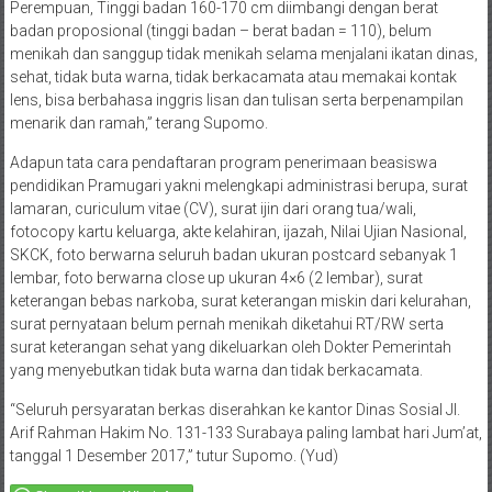
Perempuan, Tinggi badan 160-170 cm diimbangi dengan berat
badan proposional (tinggi badan – berat badan = 110), belum
menikah dan sanggup tidak menikah selama menjalani ikatan dinas,
sehat, tidak buta warna, tidak berkacamata atau memakai kontak
lens, bisa berbahasa inggris lisan dan tulisan serta berpenampilan
menarik dan ramah,” terang Supomo.
Adapun tata cara pendaftaran program penerimaan beasiswa
pendidikan Pramugari yakni melengkapi administrasi berupa, surat
lamaran, curiculum vitae (CV), surat ijin dari orang tua/wali,
fotocopy kartu keluarga, akte kelahiran, ijazah, Nilai Ujian Nasional,
SKCK, foto berwarna seluruh badan ukuran postcard sebanyak 1
lembar, foto berwarna close up ukuran 4×6 (2 lembar), surat
keterangan bebas narkoba, surat keterangan miskin dari kelurahan,
surat pernyataan belum pernah menikah diketahui RT/RW serta
surat keterangan sehat yang dikeluarkan oleh Dokter Pemerintah
yang menyebutkan tidak buta warna dan tidak berkacamata.
“Seluruh persyaratan berkas diserahkan ke kantor Dinas Sosial Jl.
Arif Rahman Hakim No. 131-133 Surabaya paling lambat hari Jum’at,
tanggal 1 Desember 2017,” tutur Supomo. (Yud)