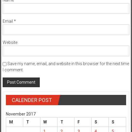
Name
*
Email
*
Website
Save my name, email, and website in this browser for the next time
I comment.
CALENDER POST
November 2017
M
T
W
T
F
S
S
1
2
3
4
5