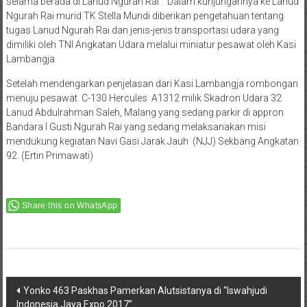
selama berada di Lanud Ngurah Rai . Dalam kunjungannya ke Lanud
Ngurah Rai murid TK Stella Mundi diberikan pengetahuan tentang
tugas Lanud Ngurah Rai dan jenis-jenis transportasi udara yang
dimiliki oleh TNI Angkatan Udara melalui miniatur pesawat oleh Kasi
Lambangja.
Setelah mendengarkan penjelasan dari Kasi Lambangja rombongan
menuju pesawat C-130 Hercules A1312 milik Skadron Udara 32
Lanud Abdulrahman Saleh, Malang yang sedang parkir di appron
Bandara I Gusti Ngurah Rai yang sedang melaksanakan misi
mendukung kegiatan Navi Gasi Jarak Jauh (NJJ) Sekbang Angkatan
92. (Ertin Primawati)
Share this on WhatsApp
Post
Yonko 463 Paskhas Pamerkan Alutsistanya di “Iswahjudi
Indonesia Jaya Expo 2017”