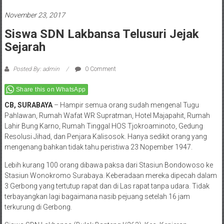
November 23, 2017
Siswa SDN Lakbansa Telusuri Jejak
Sejarah
Posted By: admin
0 Comment
Share this on WhatsApp
CB, SURABAYA
– Hampir semua orang sudah mengenal Tugu
Pahlawan, Rumah Wafat WR Supratman, Hotel Majapahit, Rumah
Lahir Bung Karno, Rumah Tinggal HOS Tjokroaminoto, Gedung
Resolusi Jihad, dan Penjara Kalisosok. Hanya sedikit orang yang
mengenang bahkan tidak tahu peristiwa 23 Nopember 1947.
Lebih kurang 100 orang dibawa paksa dari Stasiun Bondowoso ke
Stasiun Wonokromo Surabaya. Keberadaan mereka dipecah dalam
3 Gerbong yang tertutup rapat dan di Las rapat tanpa udara. Tidak
terbayangkan lagi bagaimana nasib pejuang setelah 16 jam
terkurung di Gerbong.