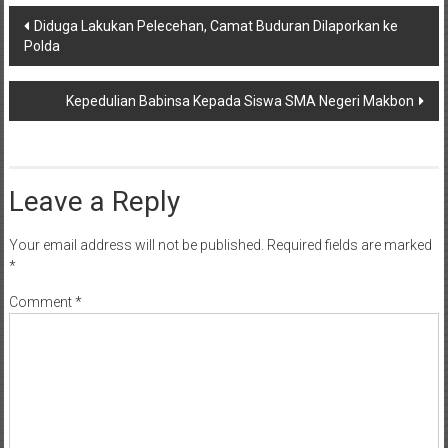
Post
Diduga Lakukan Pelecehan, Camat Buduran Dilaporkan ke
Polda
navigation
Kepedulian Babinsa Kepada Siswa SMA Negeri Makbon
Leave a Reply
Your email address will not be published.
Required fields are marked
*
Comment
*