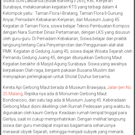
Siswa SDN Lakbansa (Bulak Banteng I/263), Kec. Kenjeran
Surabaya, melaksanakan kegiatan KTS yang terbagi dalam 4
Kelompok yaitu : Taman Flora I-Bratang, Taman Flora II-Gunung
Anyar, Pemadam Kebakaran Kenjeran, dan Museum Juang 45.
Kegiatan di Taman Flora, siswa belajar Teknis Pembuatan Kompos
dengan Nara Sumber Dinas Pertamanan, dengan LKS yang disusun
oleh guru-guru. Di Pemadam Kebakaran, Siswa belajar dan praktik
langsung tentang Cara Penyemprotan dan Penggunaan alat-alat
PMK. Kegiatan di Gedung Juang 45, siswa diajak Wisata Sejarah oleh
Pemandu Gedung Juang 45, dengan ditunjukkan Gerbong Maut.
Kegiatan berakhir di Masjid Agung Surabaya. Siswa yang awalnya
berpakaian Olah raga, berganti pakaian Busana Muslim dan
menyiapkan perlengkapan untuk Sholat Dzuhur bersama.
Kereta Api Gerbong Maut berada di Museum Brawijaya,
Jalan Ijen No.
25 Malang
, Replika nya ada di Monumen Gerbong Maut
Bondowoso, dan satu lagi ada di Museum Juang 45. Keberadaan
Gerbong Maut disini dikelilingi oleh Rumah Pedesaan yang waktu itu
digunakan oleh kaum Gerilya. Keadaan rumah tempat tinggal para
Gerilya, saat ini cukup memprihatinkan. Dengan melihat langsung
siswa dan guru mendapat inspirasi bagaimana seharusnya
merawat obyek Sejarah, sehingga menjadi subyek yang menarik.