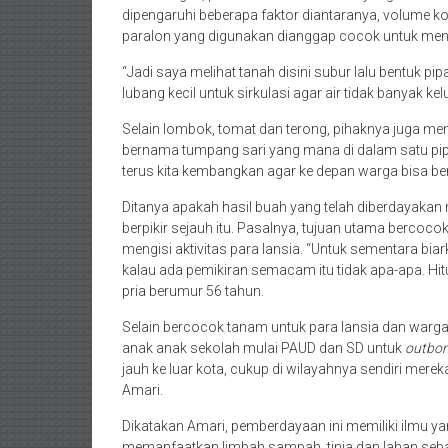
dipengaruhi beberapa faktor diantaranya, volume k
paralon yang digunakan dianggap cocok untuk mena
“Jadi saya melihat tanah disini subur lalu bentuk p
lubang kecil untuk sirkulasi agar air tidak banyak kel
Selain lombok, tomat dan terong, pihaknya juga me
bernama tumpang sari yang mana di dalam satu pipa 
terus kita kembangkan agar ke depan warga bisa ber
Ditanya apakah hasil buah yang telah diberdayakan 
berpikir sejauh itu. Pasalnya, tujuan utama bercoc
mengisi aktivitas para lansia. “Untuk sementara bia
kalau ada pemikiran semacam itu tidak apa-apa. Hi
pria berumur 56 tahun.
Selain bercocok tanam untuk para lansia dan warga 
anak anak sekolah mulai PAUD dan SD untuk
outbo
jauh ke luar kota, cukup di wilayahnya sendiri me
Amari.
Dikatakan Amari, pemberdayaan ini memiliki ilmu 
memanfaatkan limbah sampah, tinja dan lahan seba