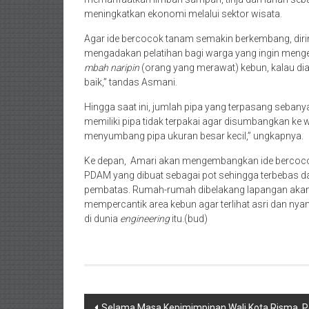
meningkatkan ekonomi melalui sektor wisata.
Agar ide bercocok tanam semakin berkembang, dir
mengadakan pelatihan bagi warga yang ingin menge
mbah naripin
(orang yang merawat) kebun, kalau dia
baik,” tandas Asmani.
Hingga saat ini, jumlah pipa yang terpasang sebany
memiliki pipa tidak terpakai agar disumbangkan ke
menyumbang pipa ukuran besar kecil,” ungkapnya.
Ke depan, Amari akan mengembangkan ide bercocok 
PDAM yang dibuat sebagai pot sehingga terbebas da
pembatas. Rumah-rumah dibelakang lapangan akan di
mempercantik area kebun agar terlihat asri dan nyam
di dunia
engineering
itu.(bud)
Post
Selama Masa Kepimimpinan Wali Kota Risma, Pe