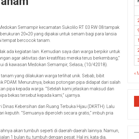
 Tanam
n Medokan Semampir kecamatan Sukolilo RT 03 RW 08 tampak
berukuran 20×20 yang dipakai untuk senam bagi para lansia
ai tempat bercocok tanam.
dak ada kegiatan lain. Kemudian saya dan warga berpikir untuk
gan agar aktivitas dan kreatifitas mereka terus berkembang,”
ui di kawasan Medokan Semampir, Selasa, (10/42018).
« 
anam yang dilakukan warga terlihat unik. Sebab, bibit
ik PDAM. Menurutnya, bekas potongan pipa didapat dari salah
an pipa kepada warga. “Setelah kami jelaskan maksud dan
pa bekas tersebut kepada kami,” ujarnya.
ari Dinas Kebersihan dan Ruang Terbuka Hijau (DKRTH). Lalu
ri keputih. “Semuanya diperoleh secara gratis,” imbuh pria
ahnya akan tumbuh seperti di daerah-daerah lainnya. Namun,
an 1 bulan itu, tumbuh dengan pesat. Hal ini, kata dia,