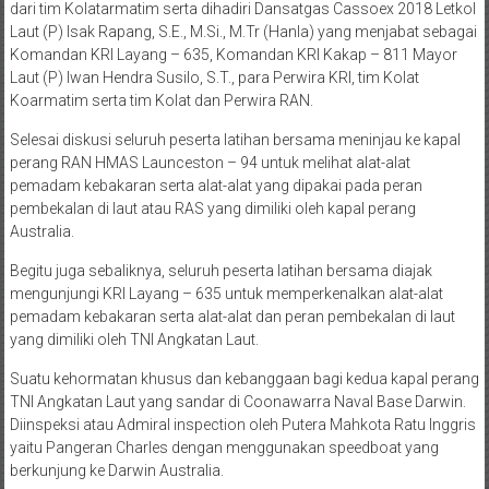
dari tim Kolatarmatim serta dihadiri Dansatgas Cassoex 2018 Letkol
Laut (P) Isak Rapang, S.E., M.Si., M.Tr (Hanla) yang menjabat sebagai
Komandan KRI Layang – 635, Komandan KRI Kakap – 811 Mayor
Laut (P) Iwan Hendra Susilo, S.T., para Perwira KRI, tim Kolat
Koarmatim serta tim Kolat dan Perwira RAN.
Selesai diskusi seluruh peserta latihan bersama meninjau ke kapal
perang RAN HMAS Launceston – 94 untuk melihat alat-alat
pemadam kebakaran serta alat-alat yang dipakai pada peran
pembekalan di laut atau RAS yang dimiliki oleh kapal perang
Australia.
Begitu juga sebaliknya, seluruh peserta latihan bersama diajak
mengunjungi KRI Layang – 635 untuk memperkenalkan alat-alat
pemadam kebakaran serta alat-alat dan peran pembekalan di laut
yang dimiliki oleh TNI Angkatan Laut.
Suatu kehormatan khusus dan kebanggaan bagi kedua kapal perang
TNI Angkatan Laut yang sandar di Coonawarra Naval Base Darwin.
Diinspeksi atau Admiral inspection oleh Putera Mahkota Ratu Inggris
yaitu Pangeran Charles dengan menggunakan speedboat yang
berkunjung ke Darwin Australia.