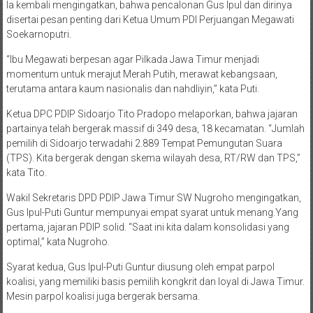
Ia kembali mengingatkan, bahwa pencalonan Gus Ipul dan dirinya
disertai pesan penting dari Ketua Umum PDI Perjuangan Megawati
Soekarnoputri.
“Ibu Megawati berpesan agar Pilkada Jawa Timur menjadi
momentum untuk merajut Merah Putih, merawat kebangsaan,
terutama antara kaum nasionalis dan nahdliyin,” kata Puti.
Ketua DPC PDIP Sidoarjo Tito Pradopo melaporkan, bahwa jajaran
partainya telah bergerak massif di 349 desa, 18 kecamatan. “Jumlah
pemilih di Sidoarjo terwadahi 2.889 Tempat Pemungutan Suara
(TPS). Kita bergerak dengan skema wilayah desa, RT/RW dan TPS,”
kata Tito.
Wakil Sekretaris DPD PDIP Jawa Timur SW Nugroho mengingatkan,
Gus Ipul-Puti Guntur mempunyai empat syarat untuk menang.Yang
pertama, jajaran PDIP solid. “Saat ini kita dalam konsolidasi yang
optimal,” kata Nugroho.
Syarat kedua, Gus Ipul-Puti Guntur diusung oleh empat parpol
koalisi, yang memiliki basis pemilih kongkrit dan loyal di Jawa Timur.
Mesin parpol koalisi juga bergerak bersama.