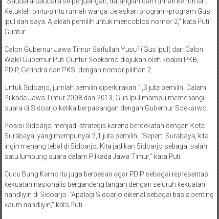
“Saudara-saudara se-perjuangan, datanglah dari rumah ke rumah.
Ketuklah pintu-pintu rumah warga. Jelaskan program-program Gus
Ipul dan saya. Ajaklah pemilih untuk mencoblos nomor 2,” kata Puti
Guntur.
Calon Gubernur Jawa Timur Saifullah Yusuf (Gus Ipul) dan Calon
Wakil Gubernur Puti Guntur Soekarno diajukan oleh koalisi PKB,
PDIP, Gerindra dan PKS, dengan nomor pilihan 2.
Untuk Sidoarjo, jumlah pemilih diperkirakan 1,3 juta pemilih. Dalam
Pilkada Jawa Timur 2008 dan 2013, Gus Ipul mampu memenangi
suara di Sidoarjo ketika berpasangan dengan Gubernur Soekarwo.
Posisi Sidoarjo menjadi strategis karena berdekatan dengan Kota
Surabaya, yang mempunyai 2,1 juta pemilih. “Seperti Surabaya, kita
ingin menang tebal di Sidoarjo. Kita jadikan Sidoarjo sebagai salah
satu lumbung suara dalam Pilkada Jawa Timur,” kata Puti
Cucu Bung Karno itu juga berpesan agar PDIP sebagai representasi
kekuatan nasionalis bergandeng tangan dengan seluruh kekuatan
nahdliyin di Sidoarjo. “Apalagi Sidoarjo dikenal sebagai basis penting
kaum nahdliyin,” kata Puti.