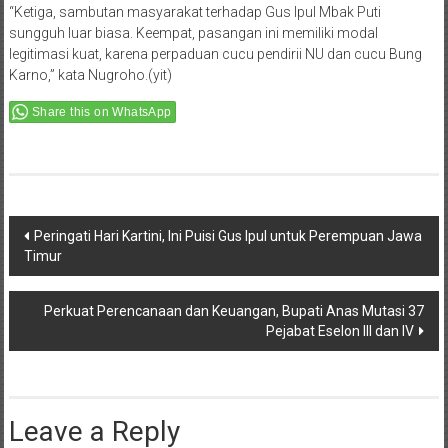
“Ketiga, sambutan masyarakat terhadap Gus Ipul Mbak Puti
sungguh luar biasa. Keempat, pasangan ini memiliki modal
legitimasi kuat, karena perpaduan cucu pendirii NU dan cucu Bung
Karno,” kata Nugroho.(yit)
Share this on WhatsApp
Post
Peringati Hari Kartini, Ini Puisi Gus Ipul untuk Perempuan Jawa
Timur
navigation
Perkuat Perencanaan dan Keuangan, Bupati Anas Mutasi 37
Pejabat Eselon III dan IV
Leave a Reply