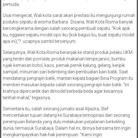
gambar apa ya?),” tanya Wali Kota Risma kepada salah seorang
pemuda.
Usai mengecat, Wali kota sarat akan prestasi itu mengunjungi rumah
poduksi sepatu di wisma Barbara. Disana, Wali Kota Risma banyak
bercengkerama dengan salah seorang pembuat sepatu. “Kok apik
bu, nggawe sepatu model opo iku (kok bagus bu, buat sepatu model
apa ini),”? ucapnya sambil tersenyum.
Selanjutnya, Wali Kota Risma beranjak ke stand produk pelaku UKM
yang terdiri dari pomade, produk makanan tempe jarwo, bumbu
rujak kemasan botol, kaos, pernak pernik kalung, gelang, keripik
samijali, minuman sari belimbing dan pembuatan kain batik. Saat
mendatangi pengrajin batik, mantan kepala bagian Bina Program itu
memberi masukan kepada salah seorang pengrajin kain batik. “Ini
krahnya dipercantik dan dimodel berbeda-beda agar kesannya
terlihat mahal,” tegasnya.
Sementara itu, salah seorang jurnalis asal Aljazira, Stef
menceritakan tujuan datang ke Surabaya terinspirasi dari seorang
perempuan Belanda yang dulu melakukan perjalanan berkeliling
dunia, termasuk Surabaya. Dalam hal ini, dirinya bersama tim ingin