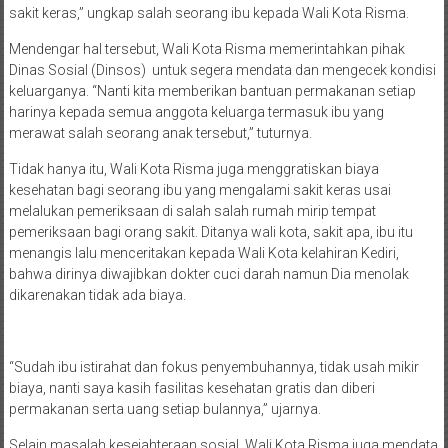
“Satu ikut saya, yang dua tinggal dengan neneknya. Tapi neneknya
sakit keras,” ungkap salah seorang ibu kepada Wali Kota Risma.
Mendengar hal tersebut, Wali Kota Risma memerintahkan pihak
Dinas Sosial (Dinsos) untuk segera mendata dan mengecek kondisi
keluarganya. “Nanti kita memberikan bantuan permakanan setiap
harinya kepada semua anggota keluarga termasuk ibu yang
merawat salah seorang anak tersebut,” tuturnya.
Tidak hanya itu, Wali Kota Risma juga menggratiskan biaya
kesehatan bagi seorang ibu yang mengalami sakit keras usai
melalukan pemeriksaan di salah salah rumah mirip tempat
pemeriksaan bagi orang sakit. Ditanya wali kota, sakit apa, ibu itu
menangis lalu menceritakan kepada Wali Kota kelahiran Kediri,
bahwa dirinya diwajibkan dokter cuci darah namun Dia menolak
dikarenakan tidak ada biaya.
“Sudah ibu istirahat dan fokus penyembuhannya, tidak usah mikir
biaya, nanti saya kasih fasilitas kesehatan gratis dan diberi
permakanan serta uang setiap bulannya,” ujarnya.