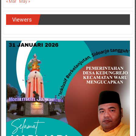
« Mar
May »
Viewers