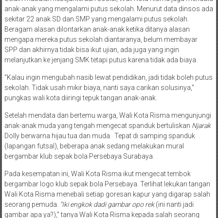
Selain masalah kesejahteraan sosial, Wali Kota Risma juga mendata
anak-anak yang mengalami putus sekolah. Menurut data dinsos ada
sekitar 22 anak SD dan SMP yang mengalami putus sekolah.
Beragam alasan dilontarkan anak-anak ketika ditanya alasan
mengapa mereka putus sekolah diantaranya, belum membayar
SPP dan akhirnya tidak bisa ikut ujian, ada juga yang ingin
melanjutkan ke jenjang SMK tetapi putus karena tidak ada biaya.
“Kalau ingin mengubah nasib lewat pendidikan, jadi tidak boleh putus
sekolah. Tidak usah mikir biaya, nanti saya carikan solusinya,”
pungkas wali kota diiringi tepuk tangan anak-anak.
Setelah mendata dan bertemu warga, Wali Kota Risma mengunjungi
anak-anak muda yang tengah mengecat spanduk bertuliskan
Njarak
Dolly berwarna hijau tua dan muda. Tepat di samping spanduk
(lapangan futsal), beberapa anak sedang melakukan mural
bergambar klub sepak bola Persebaya Surabaya.
Pada kesempatan ini, Wali Kota Risma ikut mengecat tembok
bergambar logo klub sepak bola Persebaya. Terlihat lekukan tangan
Wali Kota Risma menebali setiap goresan kapur yang digarap salah
seorang pemuda.
“Iki engkok dadi gambar opo rek
(ini nanti jadi