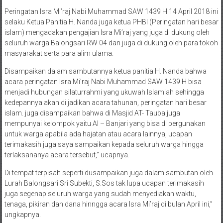
Peringatan Isra Mi’raj Nabi Muhammad SAW 1439 H 14 April 2018 ini
selaku Ketua Panitia H. Nanda juga ketua PHBI (Peringatan hari besar
islam) mengadakan pengajian Isra Mi’raj yang juga di dukung oleh
seluruh warga Balongsari RW 04 dan juga di dukung oleh para tokoh
masyarakat serta para alim ulama.
Disampaikan dalam sambutannya ketua panitia H. Nanda bahwa
acara peringatan Isra Mi’raj Nabi Muhammad SAW 1439 H bisa
menjadi hubungan silaturrahmi yang ukuwah Islamiah sehingga
kedepannya akan di jadikan acara tahunan, peringatan hari besar
islam. juga disampaikan bahwa di Masjid AT- Tauba juga
mempunyai kelompok yaitu Al – Banjari yang bisa di pergunakan
untuk warga apabila ada hajatan atau acara lainnya, ucapan
terimakasih juga saya sampaikan kepada seluruh warga hingga
terlaksananya acara tersebut,” ucapnya.
Di tempat terpisah seperti dusampaikan juga dalam sambutan oleh
Lurah Balongsari Sri Subekti, S.Sos tak lupa ucapan terimakasih
juga segenap seluruh warga yang sudah menyediakan waktu,
tenaga, pikiran dan dana hinngga acara Isra Mi’raj di bulan April ini,”
ungkapnya.