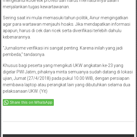
mengetahui kode etik profesi dan harus mematuhinya dalam
menjalankan tugas kewartawanan.
Seiring saat ini mulai memasuki tahun politik, Ainur mengingatkan
agar para wartawan menjauhi hoaks. Jika mendapatkan informasi
apapun, harus di cek dan ricek serta diverifikasi terlebih dahulu
kebenarannya.
“Jurnalisme verifikasi ini sangat penting. Karena inilah yang jadi
pembeda,” tandasnya.
Khusus bagi peserta yang mengikuti UKW angkatan ke-23 yang
digelar PWI Jatim, pihaknya minta semuanya sudah datang di lokasi
ujian, Jumat (27/4/2018) pada pukul 10.00 WIB, dengan persiapan
membawa laptop atau perangkat lain yang dibutuhkan selama dua
pelaksanaan UKW. (Yit)
Share this on WhatsApp