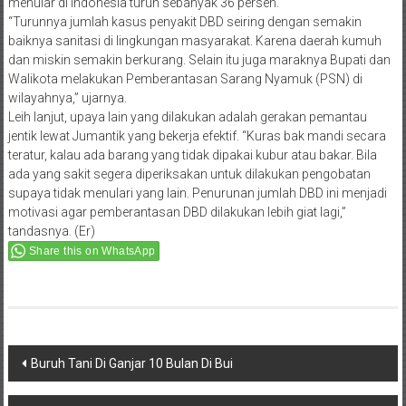
menular di Indonesia turun sebanyak 36 persen.
“Turunnya jumlah kasus penyakit DBD seiring dengan semakin
baiknya sanitasi di lingkungan masyarakat. Karena daerah kumuh
dan miskin semakin berkurang. Selain itu juga maraknya Bupati dan
Walikota melakukan Pemberantasan Sarang Nyamuk (PSN) di
wilayahnya,” ujarnya.
Leih lanjut, upaya lain yang dilakukan adalah gerakan pemantau
jentik lewat Jumantik yang bekerja efektif. “Kuras bak mandi secara
teratur, kalau ada barang yang tidak dipakai kubur atau bakar. Bila
ada yang sakit segera diperiksakan untuk dilakukan pengobatan
supaya tidak menulari yang lain. Penurunan jumlah DBD ini menjadi
motivasi agar pemberantasan DBD dilakukan lebih giat lagi,”
tandasnya. (Er)
Share this on WhatsApp
Post
Buruh Tani Di Ganjar 10 Bulan Di Bui
navigation