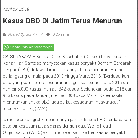
April 27, 2018
Kasus DBD Di Jatim Terus Menurun
Posted By: admin
0 Comment
Share this on WhatsApp
CB, SURABAYA – Kepala Dinas Kesehatan (Dinkes) Provinsi Jatim,
Kohar Hari Santoso menyatakan kasus penyakit Demam Berdarah
Dengue (DBD) di Jawa Timur jumlahnya terus menurun. Hal ini
berlangsung dimulai pada 2013 hingga Maret 2018. “Berdasarkan
data yang kami terima, penurunan signifikan terjadi pada 2015 dari
hampir 5.000 kasus menjadi 842 kasus. Sedangkan pada 2018 dari
963 kasus pada Januari, menjadi 308 pada Maret. Keberhasilan
menurunkan angka DBD juga berkat kesadaran masyarakat,”
tuturnya, Jumat, (27/4).
Ia menjelaskan grafik menurunnya jumlah kasus DBD berdasarkan
data Dinkes Jatim juga selaras dengan data World Health
Organisation (WHO) yang menyebutkan jika tren kasus penyakit