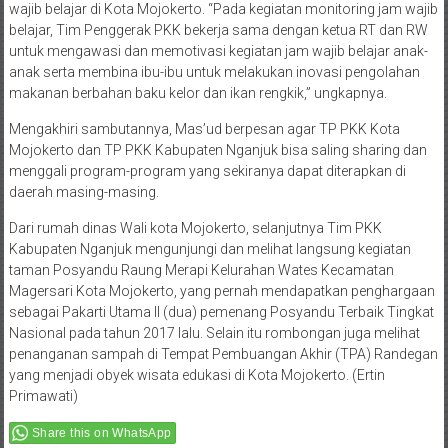
wajib belajar di Kota Mojokerto. “Pada kegiatan monitoring jam wajib
belajar, Tim Penggerak PKK bekerja sama dengan ketua RT dan RW
untuk mengawasi dan memotivasi kegiatan jam wajib belajar anak-
anak serta membina ibu-ibu untuk melakukan inovasi pengolahan
makanan berbahan baku kelor dan ikan rengkik,” ungkapnya.
Mengakhiri sambutannya, Mas’ud berpesan agar TP PKK Kota
Mojokerto dan TP PKK Kabupaten Nganjuk bisa saling sharing dan
menggali program-program yang sekiranya dapat diterapkan di
daerah masing-masing.
Dari rumah dinas Wali kota Mojokerto, selanjutnya Tim PKK
Kabupaten Nganjuk mengunjungi dan melihat langsung kegiatan
taman Posyandu Raung Merapi Kelurahan Wates Kecamatan
Magersari Kota Mojokerto, yang pernah mendapatkan penghargaan
sebagai Pakarti Utama II (dua) pemenang Posyandu Terbaik Tingkat
Nasional pada tahun 2017 lalu. Selain itu rombongan juga melihat
penanganan sampah di Tempat Pembuangan Akhir (TPA) Randegan
yang menjadi obyek wisata edukasi di Kota Mojokerto. (Ertin
Primawati)
Share this on WhatsApp