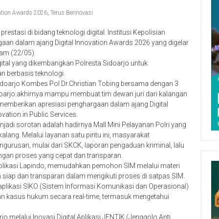
vation Awards 2026
,
Terus Berinovasi
stasi di bidang teknologi digital. Institusi Kepolisian
aan dalam ajang Digital Innovation Awards 2026 yang digelar
am (22/05).
igital yang dikembangkan Polresta Sidoarjo untuk
n berbasis teknologi.
Sidoarjo Kombes Pol Dr.Christian Tobing bersama dengan 3
idoarjo akhirnya mampu membuat tim dewan juri dari kalangan
 memberikan apresiasi penghargaan dalam ajang Digital
vation in Public Services.
njadi sorotan adalah hadirnya Mall Mini Pelayanan Polri yang
lang. Melalui layanan satu pintu ini, masyarakat
rusan, mulai dari SKCK, laporan pengaduan kriminal, lalu
ngan proses yang cepat dan transparan.
l Aplikasi Lapindo, memudahkan pemohon SIM melalui materi
bih siap dan transparan dalam mengikuti proses di satpas SIM.
l aplikasi SIKO (Sistem Informasi Komunikasi dan Operasional)
 kasus hukum secara real-time, termasuk mengetahui
 melalui Inovasi Digital Aplikasi JENTIK (Jenggolo Anti