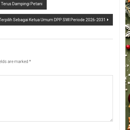
Terus Dampingi Petani
a Terpilih Sebagai Ketua Umum DPP SWI Periode 2026-2031
ields are marked
*