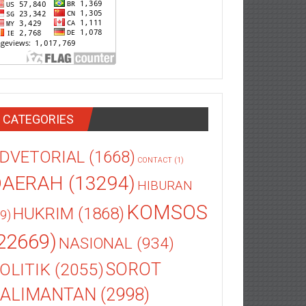
CATEGORIES
DVETORIAL
(1668)
CONTACT
(1)
DAERAH
(13294)
HIBURAN
KOMSOS
HUKRIM
(1868)
9)
22669)
NASIONAL
(934)
OLITIK
(2055)
SOROT
ALIMANTAN
(2998)