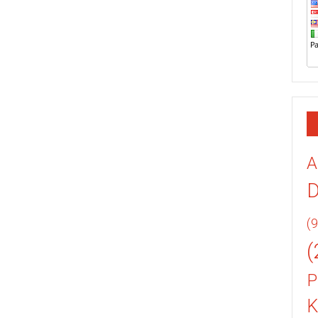
A
(9
(
P
K