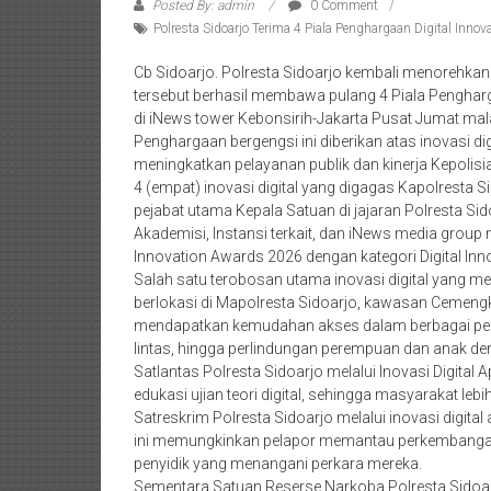
Posted By: admin
0 Comment
Polresta Sidoarjo Terima 4 Piala Penghargaan Digital Inno
Cb Sidoarjo. Polresta Sidoarjo kembali menorehkan pre
tersebut berhasil membawa pulang 4 Piala Pengharg
di iNews tower Kebonsirih-Jakarta Pusat Jumat mal
Penghargaan bergengsi ini diberikan atas inovasi d
meningkatkan pelayanan publik dan kinerja Kepolisia
4 (empat) inovasi digital yang digagas Kapolresta 
pejabat utama Kepala Satuan di jajaran Polresta S
Akademisi, Instansi terkait, dan iNews media group
Innovation Awards 2026 dengan kategori Digital Inno
Salah satu terobosan utama inovasi digital yang me
berlokasi di Mapolresta Sidoarjo, kawasan Cemengka
mendapatkan kemudahan akses dalam berbagai pengu
lintas, hingga perlindungan perempuan dan anak de
Satlantas Polresta Sidoarjo melalui Inovasi Digita
edukasi ujian teori digital, sehingga masyarakat le
Satreskrim Polresta Sidoarjo melalui inovasi digita
ini memungkinkan pelapor memantau perkembangan
penyidik yang menangani perkara mereka.
Sementara Satuan Reserse Narkoba Polresta Sidoarjo