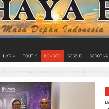
HUKRIM
POLITIK
KOMSOS
SOSBUD
SOROT KA
ogram Kampung Pancasila Terakomodasi Dalam Raperda Kampung Ce
Ma