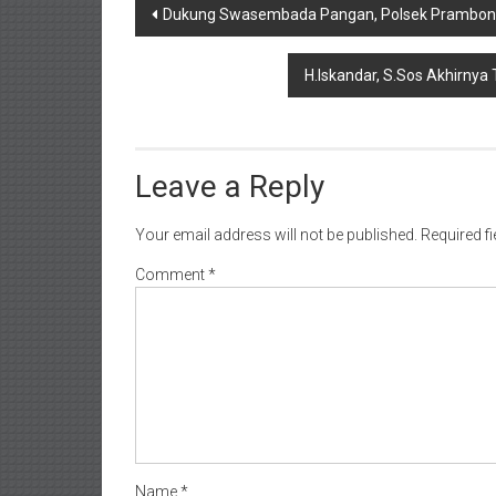
Post
Dukung Swasembada Pangan, Polsek Prambon 
navigation
H.Iskandar, S.Sos Akhirny
Leave a Reply
Your email address will not be published.
Required f
Comment
*
Name
*