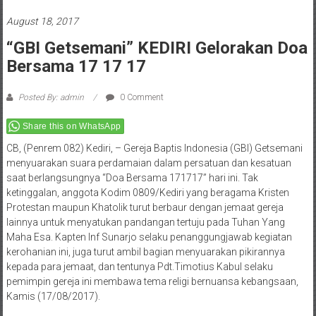
August 18, 2017
“GBI Getsemani” KEDIRI Gelorakan Doa
Bersama 17 17 17
Posted By: admin
0 Comment
Share this on WhatsApp
CB, (Penrem 082) Kediri, – Gereja Baptis Indonesia (GBI) Getsemani
menyuarakan suara perdamaian dalam persatuan dan kesatuan
saat berlangsungnya “Doa Bersama 171717” hari ini. Tak
ketinggalan, anggota Kodim 0809/Kediri yang beragama Kristen
Protestan maupun Khatolik turut berbaur dengan jemaat gereja
lainnya untuk menyatukan pandangan tertuju pada Tuhan Yang
Maha Esa. Kapten Inf Sunarjo selaku penanggungjawab kegiatan
kerohanian ini, juga turut ambil bagian menyuarakan pikirannya
kepada para jemaat, dan tentunya Pdt.Timotius Kabul selaku
pemimpin gereja ini membawa tema religi bernuansa kebangsaan,
Kamis (17/08/2017).