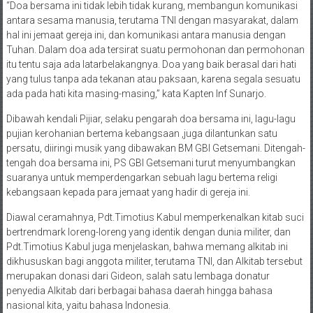
“Doa bersama ini tidak lebih tidak kurang, membangun komunikasi
antara sesama manusia, terutama TNI dengan masyarakat, dalam
hal ini jemaat gereja ini, dan komunikasi antara manusia dengan
Tuhan. Dalam doa ada tersirat suatu permohonan dan permohonan
itu tentu saja ada latarbelakangnya. Doa yang baik berasal dari hati
yang tulus tanpa ada tekanan atau paksaan, karena segala sesuatu
ada pada hati kita masing-masing,” kata Kapten Inf Sunarjo.
Dibawah kendali Pijiar, selaku pengarah doa bersama ini, lagu-lagu
pujian kerohanian bertema kebangsaan ,juga dilantunkan satu
persatu, diiringi musik yang dibawakan BM GBI Getsemani. Ditengah-
tengah doa bersama ini, PS GBI Getsemani turut menyumbangkan
suaranya untuk memperdengarkan sebuah lagu bertema religi
kebangsaan kepada para jemaat yang hadir di gereja ini.
Diawal ceramahnya, Pdt.Timotius Kabul memperkenalkan kitab suci
bertrendmark loreng-loreng yang identik dengan dunia militer, dan
Pdt.Timotius Kabul juga menjelaskan, bahwa memang alkitab ini
dikhususkan bagi anggota militer, terutama TNI, dan Alkitab tersebut
merupakan donasi dari Gideon, salah satu lembaga donatur
penyedia Alkitab dari berbagai bahasa daerah hingga bahasa
nasional kita, yaitu bahasa Indonesia.