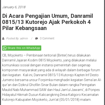
January 6, 2018
Di Acara Pengajian Umum, Danramil
0815/13 Kutorejo Ajak Perkokoh 4
Pilar Kebangsaan
Posted By: admin
0 Comment
Share this on WhatsApp
CB, Mojokerto – Pembinaan teritorial (Binter) terus dilakukan
Danramil Jajaran Kodim 0815 Mojokerto, yang dilakukan melalui
komunikasi sosial dengan instansi pemerintah dan segenap
komponen masyarakat yang ada di wilayah dalam berbagai forum
dan kegiatan. Kali ini, Danramil 0815/13 Kutorejo Kapten Inf Desto
Jumeno bersama unsur Forpimka menghadiri kegiatan Sema’an Al-
qur’an dan Dzikrul Ghofilin Sinar Bulan dalam rangka Peringatan
Maulid Nabi Muhammad SAW dan Haul Jam’ul Jawami’, di Ponpes
Hidayatul Hikmah Dusun Kalicangkring Desa Kaligoro Kecamatan
Kutorejo Kabupaten Mojokerto, Jum’at (05/01/2018) malam.