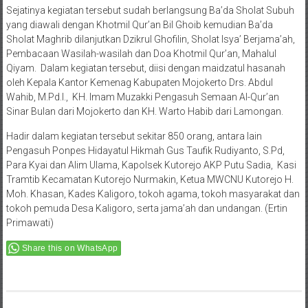
Sejatinya kegiatan tersebut sudah berlangsung Ba’da Sholat Subuh
yang diawali dengan Khotmil Qur’an Bil Ghoib kemudian Ba’da
Sholat Maghrib dilanjutkan Dzikrul Ghofilin, Sholat Isya’ Berjama’ah,
Pembacaan Wasilah-wasilah dan Doa Khotmil Qur’an, Mahalul
Qiyam. Dalam kegiatan tersebut, diisi dengan maidzatul hasanah
oleh Kepala Kantor Kemenag Kabupaten Mojokerto Drs. Abdul
Wahib, M.Pd.I., KH. Imam Muzakki Pengasuh Semaan Al-Qur’an
Sinar Bulan dari Mojokerto dan KH. Warto Habib dari Lamongan.
Hadir dalam kegiatan tersebut sekitar 850 orang, antara lain
Pengasuh Ponpes Hidayatul Hikmah Gus Taufik Rudiyanto, S.Pd,
Para Kyai dan Alim Ulama, Kapolsek Kutorejo AKP Putu Sadia, Kasi
Tramtib Kecamatan Kutorejo Nurmakin, Ketua MWCNU Kutorejo H.
Moh. Khasan, Kades Kaligoro, tokoh agama, tokoh masyarakat dan
tokoh pemuda Desa Kaligoro, serta jama’ah dan undangan. (Ertin
Primawati)
Share this on WhatsApp