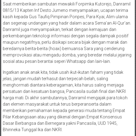
Saat memberikan sambutan mewakili Forpimka Kutorejo, Danramil
0815/13 Kapten Inf Desto Jumeno menyampaikan, ucapan terima
kasih kepada Gus Taufiq Pimpinan Ponpes, Para Kyai, Alim ulama
dan segenap undangan yang hadir dalam acara Sema’an Al-Qur’an.
Danramil juga menyampaikan, terkait dengan kemajuan dan
perkembangan teknologi informasi dengan segala dampak positif
maupun negatifnya, perlu disikapi secara bijak dengan marak dan
beredarnya berita-berita (hoax) bernuansa Sara yang cenderung
memprovokasi atau mengadu domba, yang beredar melalui jejaring
sosial atau pesan berantai seperi Whatsapp dan lain-lain.
Ingatkan anak anak kita, tidak usah ikut-ikutan faham yang tidak
jelas, jangan mudah terhasut dan terpecah belah, saling
menghormati diantara keberagaman, kita harus saling menjaga
persatuan dan kesatuan bangsa, Pancasila sudah final dan NKRI
harga mati. Di akhir sambutannya, Danramil mengajak para tokoh
dan elemen masyarakat untuk terus berperanserta dalam
memberikan pemahaman kepada generasi muda tentang Empat
Pilar Kebangsaan atau yang dikenal dengan Empat Konsensus
Dasar Berbangsa dan Bernegara yakni Pancasila, UUD 1945,
Bhinneka Tunggal Ika dan NKRI.