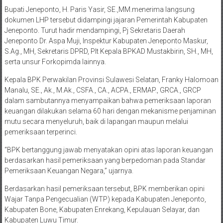
Bupati Jeneponto, H. Paris Yasir, SE.,MM.menerima langsung
dokumen LHP tersebut didampingi jajaran Pemerintah Kabupaten
Jeneponto. Turut hadir mendampingi, Pj Sekretaris Daerah
Jeneponto Dr. Aspa Muji, Inspektur Kabupaten Jeneponto Maskur,
S.Ag., MH, Sekretaris DPRD, Plt Kepala BPKAD Mustakbirin, SH., MH,
serta unsur Forkopimda lainnya.
Kepala BPK Perwakilan Provinsi Sulawesi Selatan, Franky Halomoan
Manalu, SE., Ak., M.Ak., CSFA., CA., ACPA., ERMAP., GRCA., GRCP
dalam sambutannya menyampaikan bahwa pemeriksaan laporan
keuangan dilakukan selama 60 hari dengan mekanisme penjaminan
mutu secara menyeluruh, baik di lapangan maupun melalui
pemeriksaan terperinci.
“BPK bertanggung jawab menyatakan opini atas laporan keuangan
berdasarkan hasil pemeriksaan yang berpedoman pada Standar
Pemeriksaan Keuangan Negara,” ujarnya.
Berdasarkan hasil pemeriksaan tersebut, BPK memberikan opini
Wajar Tanpa Pengecualian (WTP) kepada Kabupaten Jeneponto,
Kabupaten Bone, Kabupaten Enrekang, Kepulauan Selayar, dan
Kabupaten Luwu Timur.