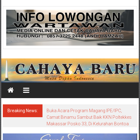
Skip
Cahaya
to
content
Baru
Media
Cahaya
Baru
Breaking News:
Buka Acara Program Magang IPE/IPC,
Camat Binamu Sambut Baik KKN Poltekkes
Makassar Posko 33, Di Kelurahan Bontoa