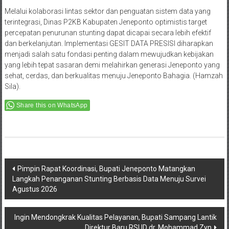
Melalui kolaborasi lintas sektor dan penguatan sistem data yang
terintegrasi, Dinas P2KB Kabupaten Jeneponto optimistis target
percepatan penurunan stunting dapat dicapai secara lebih efektif
dan berkelanjutan. Implementasi GESIT DATA PRESISI diharapkan
menjadi salah satu fondasi penting dalam mewujudkan kebijakan
yang lebih tepat sasaran demi melahirkan generasi Jeneponto yang
sehat, cerdas, dan berkualitas menuju Jeneponto Bahagia. (Hamzah
Sila).
Share this on WhatsApp
Post
Pimpin Rapat Koordinasi, Bupati Jeneponto Matangkan
Langkah Penanganan Stunting Berbasis Data Menuju Survei
navigation
Agustus 2026
Ingin Mendongkrak Kualitas Pelayanan, Bupati Sampang Lantik
Direktur Baru RSUD dr. Mohammad Zyn