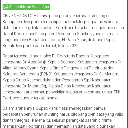
Share this on WhatsApp
CB, JENEPONTO – Upaya percepatan penurunan stunting di
Kabupaten Jeneponto terus diperkuat melalui penguatan validasi
data dan sinergi lintas sektor. Komitmen tersebut mengemuka dalam
Rapat Koordinasi Percepatan Penurunan Stunting yang dipimpin
langsung oleh Bupati Jeneponto, H. Paris Yasir, di Ruang Rapat
Bupati Jeneponto pada Jumat, 5 Juni 2026.
Rapat tersebut dihadiri oleh Pj. Sekretaris Daerah Kabupaten
Jeneponto Dr. Aspa Muji, Kepala Bappeda Kabupaten Jeneponto Dr.
Alfian Afandy Syam, Kepala Dinas Pengendalian Penduduk dan
Keluarga Berencana (P2KB) Kabupaten Jeneponto Dr. St. Meriam,
Kepala Dinas Kependudukan dan Pencatatan Sipil Kabupaten
Jeneponto Dr. Mustaufiq, Kepala Dinas Kesehatan Kabupaten
Jeneponto, para camat, perwakilan kepala puskesmas, unsur TNI-
Polri, serta unsur terkait lainnya.
Dalam arahannya, Bupati Paris Yasir menegaskan bahwa
percepatan penurunan stunting harus ditopang oleh data yang valid
dan terintegrasi. Karena itu, seluruh perangkat daerah diminta
memperkuat koordinasi dan memastikan data yang digunakan