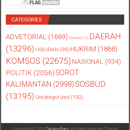
CATEGORIES
DAERAH
ADVETORIAL
(1669)
CONTACT
(1)
(13296)
HUKRIM
(1868)
HIBURAN
(99)
KOMSOS
(22675)
NASIONAL
(934)
POLITIK
(2056)
SOROT
SOSBUD
KALIMANTAN
(2998)
(13195)
Uncategorized
(100)
Copyright © 2026
Cahaya Baru
. All rights reserved. Theme: