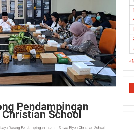
« 
ong Pendampingan
 Christian School
baya Dorong Pendampingan Intensif Siswa Elyon Christian School