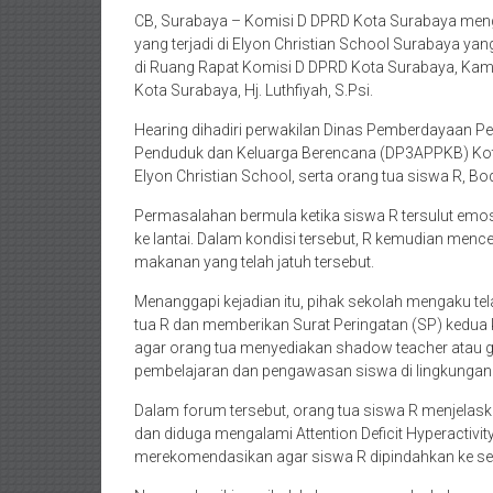
CB, Surabaya – Komisi D DPRD Kota Surabaya mengg
yang terjadi di Elyon Christian School Surabaya yan
di Ruang Rapat Komisi D DPRD Kota Surabaya, Kami
Kota Surabaya, Hj. Luthfiyah, S.Psi.
Hearing dihadiri perwakilan Dinas Pemberdayaan P
Penduduk dan Keluarga Berencana (DP3APPKB) Kota
Elyon Christian School, serta orang tua siswa R, Bo
Permasalahan bermula ketika siswa R tersulut emo
ke lantai. Dalam kondisi tersebut, R kemudian m
makanan yang telah jatuh tersebut.
Menanggapi kejadian itu, pihak sekolah mengaku 
tua R dan memberikan Surat Peringatan (SP) kedua 
agar orang tua menyediakan shadow teacher atau
pembelajaran dan pengawasan siswa di lingkungan
Dalam forum tersebut, orang tua siswa R menjelask
dan diduga mengalami Attention Deficit Hyperactivit
merekomendasikan agar siswa R dipindahkan ke seko