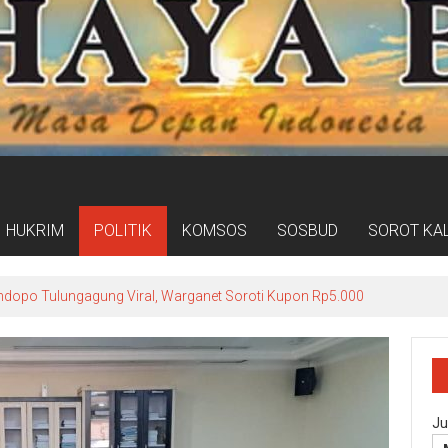
HUKRIM
POLITIK
KOMSOS
SOSBUD
SOROT KA
umat Bersih Jadi Gerakan Kerja Nyata Wujudkan Jeneponto Bahagia
Ju