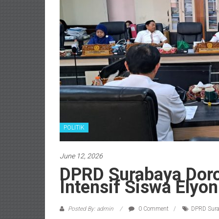
POLITIK
June 12, 2026
DPRD Surabaya Dor
Intensif Siswa Elyon
Posted By: admin
0 Comment
DPRD Sura