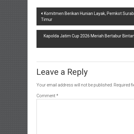
Post
Komitmen Berikan Hunian Layak, Pemkot Suraba
Timur
navigation
Kapolda Jatim Cup 2026 Meriah Bertabur Bintan
Leave a Reply
Your email address will not be published.
Required f
Comment
*