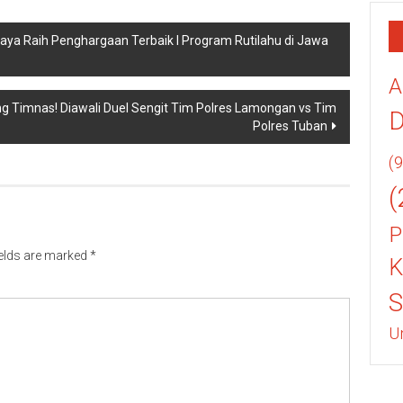
ya Raih Penghargaan Terbaik I Program Rutilahu di Jawa
A
g Timnas! Diawali Duel Sengit Tim Polres Lamongan vs Tim
Polres Tuban
(9
(
P
ields are marked
*
K
U