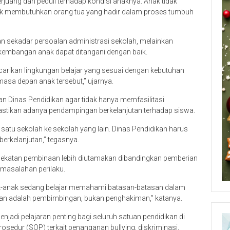
juang dan peduli terhadap kondisi anaknya. Anak tidak
ak membutuhkan orang tua yang hadir dalam proses tumbuh
n sekadar persoalan administrasi sekolah, melainkan
kembangan anak dapat ditangani dengan baik.
arikan lingkungan belajar yang sesuai dengan kebutuhan
asa depan anak tersebut,” ujarnya.
an Dinas Pendidikan agar tidak hanya memfasilitasi
stikan adanya pendampingan berkelanjutan terhadap siswa.
tu sekolah ke sekolah yang lain. Dinas Pendidikan harus
erkelanjutan,” tegasnya.
dekatan pembinaan lebih diutamakan dibandingkan pemberian
masalahan perilaku.
nak-anak sedang belajar memahami batasan-batasan dalam
kan adalah pembimbingan, bukan penghakiman,” katanya.
enjadi pelajaran penting bagi seluruh satuan pendidikan di
sedur (SOP) terkait penanganan bullying, diskriminasi,