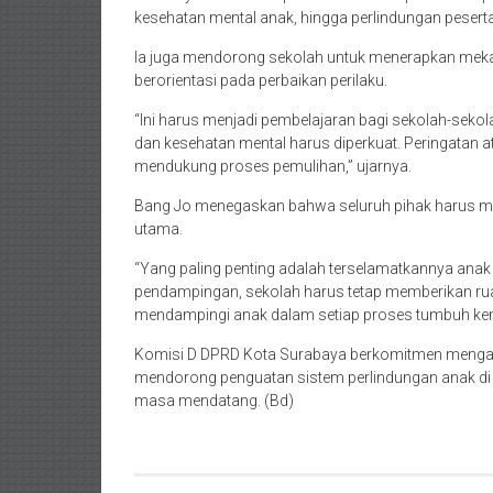
kesehatan mental anak, hingga perlindungan peserta 
Ia juga mendorong sekolah untuk menerapkan meka
berorientasi pada perbaikan perilaku.
“Ini harus menjadi pembelajaran bagi sekolah-sekolah
dan kesehatan mental harus diperkuat. Peringatan a
mendukung proses pemulihan,” ujarnya.
Bang Jo menegaskan bahwa seluruh pihak harus men
utama.
“Yang paling penting adalah terselamatkannya anak
pendampingan, sekolah harus tetap memberikan rua
mendampingi anak dalam setiap proses tumbuh ke
Komisi D DPRD Kota Surabaya berkomitmen mengaw
mendorong penguatan sistem perlindungan anak di 
masa mendatang. (Bd)