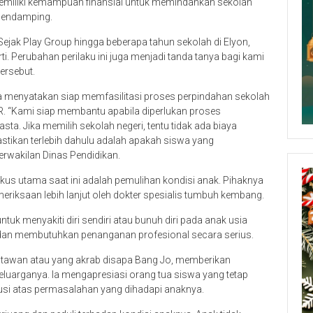
emiliki kemampuan finansial untuk memindahkan sekolah
pendamping.
Sejak Play Group hingga beberapa tahun sekolah di Elyon,
i. Perubahan perilaku ini juga menjadi tanda tanya bagi kami
ersebut.
ya menyatakan siap memfasilitasi proses perpindahan sekolah
 R. “Kami siap membantu apabila diperlukan proses
sta. Jika memilih sekolah negeri, tentu tidak ada biaya
stikan terlebih dahulu adalah apakah siswa yang
erwakilan Dinas Pendidikan.
us utama saat ini adalah pemulihan kondisi anak. Pihaknya
ksaan lebih lanjut oleh dokter spesialis tumbuh kembang.
uk menyakiti diri sendiri atau bunuh diri pada anak usia
 dan membutuhkan penanganan profesional secara serius.
tawan atau yang akrab disapa Bang Jo, memberikan
luarganya. Ia mengapresiasi orang tua siswa yang tetap
si atas permasalahan yang dihadapi anaknya.