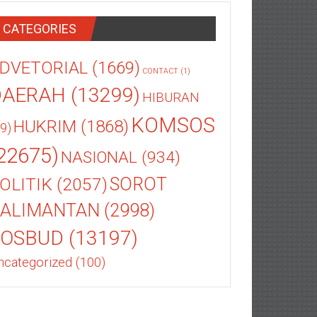
CATEGORIES
DVETORIAL
(1669)
CONTACT
(1)
DAERAH
(13299)
HIBURAN
KOMSOS
HUKRIM
(1868)
9)
22675)
NASIONAL
(934)
OLITIK
(2057)
SOROT
ALIMANTAN
(2998)
SOSBUD
(13197)
ncategorized
(100)