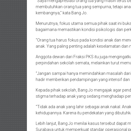
“Saya mengapresiasi orang tua yang masih terus ber
membutuhkan orang tua yang sempurna, tetapi an
kembangnya,” kata Bang Jo.
Menurutnya, fokus utama semua pihak saat ini buka
bagaimana memastikan kondisi psikologis dan per
“Orang tua harus fokus pada kondisi anak dan menc
anak. Yang paling penting adalah keselamatan dan m
Anggota dewan dari Fraksi PKS itu juga mengingatk
perpindahan sekolah semata, melainkan turut mema
“Jangan sampai hanya memindahkan masalah dari sa
hadir memberikan pendampingan yang intensif dan b
Kepada pihak sekolah, Bang Jo mengajak agar pen
stigma terhadap anak yang sedang menghadapi per
“Tidak ada anak yang lahir sebagai anak nakal. A
kehidupannya. Karena itu pendekatan yang dibutuh
Lebih lanjut, Bang Jo menilai kasus tersebut dapat m
Surabaya untuk memperkuat standar operasional pro