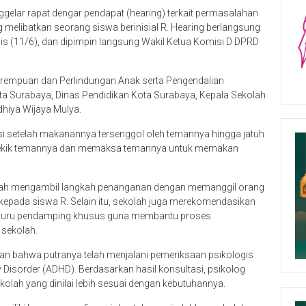
elar rapat dengar pendapat (hearing) terkait permasalahan
g melibatkan seorang siswa berinisial R. Hearing berlangsung
s (11/6), dan dipimpin langsung Wakil Ketua Komisi D DPRD
erempuan dan Perlindungan Anak serta Pengendalian
 Surabaya, Dinas Pendidikan Kota Surabaya, Kepala Sekolah
dhiya Wijaya Mulya.
si setelah makanannya tersenggol oleh temannya hingga jatuh
encekik temannya dan memaksa temannya untuk memakan
telah mengambil langkah penanganan dengan memanggil orang
kepada siswa R. Selain itu, sekolah juga merekomendasikan
 guru pendamping khusus guna membantu proses
 sekolah.
an bahwa putranya telah menjalani pemeriksaan psikologis
y Disorder (ADHD). Berdasarkan hasil konsultasi, psikolog
lah yang dinilai lebih sesuai dengan kebutuhannya.