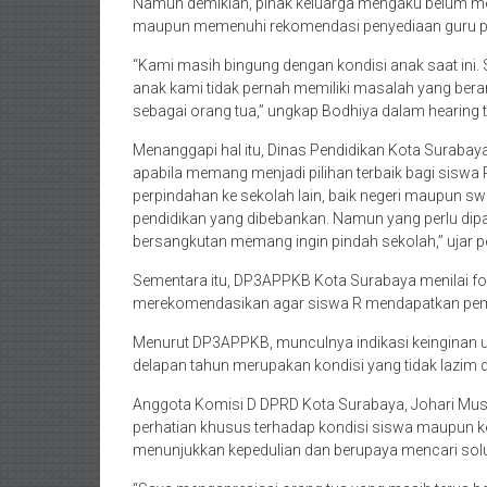
Namun demikian, pihak keluarga mengaku belum m
maupun memenuhi rekomendasi penyediaan guru 
“Kami masih bingung dengan kondisi anak saat ini. 
anak kami tidak pernah memiliki masalah yang berart
sebagai orang tua,” ungkap Bodhiya dalam hearing t
Menanggapi hal itu, Dinas Pendidikan Kota Suraba
apabila memang menjadi pilihan terbaik bagi siswa
perpindahan ke sekolah lain, baik negeri maupun swa
pendidikan yang dibebankan. Namun yang perlu dipa
bersangkutan memang ingin pindah sekolah,” ujar p
Sementara itu, DP3APPKB Kota Surabaya menilai fok
merekomendasikan agar siswa R mendapatkan pemeri
Menurut DP3APPKB, munculnya indikasi keinginan unt
delapan tahun merupakan kondisi yang tidak lazim
Anggota Komisi D DPRD Kota Surabaya, Johari Mus
perhatian khusus terhadap kondisi siswa maupun ke
menunjukkan kepedulian dan berupaya mencari solu