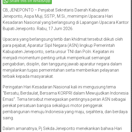
Share this on WhatsApp
CB, JENEPONTO – Penjabat Sekretaris Daerah Kabupaten
Jeneponto, Aspa Muji, SSTP., M.Si., memimpin Upacara Hari
Kesadaran Nasional yang berlangsung di Lapangan Upacara Kantor
Bupati Jeneponto. Rabu, 17 Jum 2026.
Upacara yang berlangsung tertib dan khidmat tersebut diikuti oleh
para pejabat, Aparatur Sipil Negara (ASN) lingkup Pemerintah
Kabupaten Jeneponto, serta unsur TNI dan Polri. Kegiatan ini
menjadi momentum penting untuk memperkuat semangat
pengabdian, disiplin, dan tanggung jawab aparatur negara dalam
menjalankan tugas pemerintahan serta memberikan pelayanan
terbaik kepada masyarakat.
Peringatan Hari Kesadaran Nasional kali ini mengusung tema
“Bersatu, Berdaulat, Bersama KORPRI dalam Mewujudkan Indonesia
Emas”. Tema tersebut menegaskan pentingnya peran ASN sebagai
perekat persatuan bangsa sekaligus motor penggerak
pembangunan menuju Indonesia yang maju, sejahtera, dan berdaya
saing.
Dalam amanatnya, Pj Sekda Jeneponto menekankan bahwa Hari