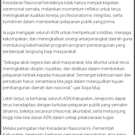
Kesadaran Nasional hendaknya tidak hanya menjadi kegiatan
seremonial semata, melainkan momentum refleksi untuk terus
meningkatkan kualitas kinerja, profesionalisme, integritas, serta
komitmen dalam memberikan pelayanan publik yang prima.
Ia juga mengajak seluruh ASN untuk memperkuat soliditas, menjaga
kekompakan, dan meningkatkan sinergi antarperangkat daerah guna
mendukung keberhasilan program-program pembangunan yang
berdampak langsung bagi masyarakat.
“Sebagai abdi negara dan abdi masyarakat, kita dituntut untuk terus
meningkatkan disiplin, loyalitas, dan dedikasi dalam memberikan
pelayanan terbaik kepada masyarakat. Semangat kebersamaan dan
persatuan harus senantiasa kita jaga dalam mewujudkan tujuan
pembangunan daerah dan nasional,” ujar Aspa Muji.
Lebih lanjut, ia berharap seluruh ASN Kabupaten Jeneponto dapat
terus beradaptasi dengan tuntutan pelayanan publik yang semakin
dinamis, bekerja secara profesional, akuntabel, serta menjunjung
tinggi nilai-nilai dasar ASN dalam setiap pelaksanaan tugas.
Melalui peringatan Hari Kesadaran Nasional ini, Pemerintah
Kabupaten Jeneponto berharap semangat pengabdian, etos kerja,